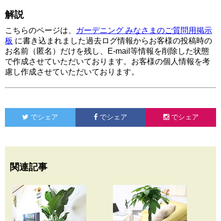
解説
こちらのページは、
ガーデニング みなさまのご質問用掲示
板
に書き込まれました過去ログ情報からお客様の投稿時の
お名前（匿名）だけを残し、E-mail等情報を削除した状態
で作成させていただいております。お客様の個人情報を考
慮し作成させていただいております。
でシェア
でシェア
でシェア
関連記事