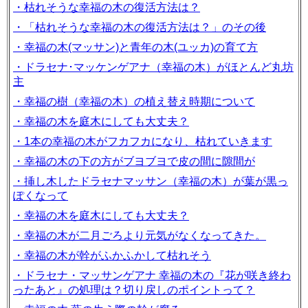
・枯れそうな幸福の木の復活方法は？
・「枯れそうな幸福の木の復活方法は？」のその後
・幸福の木(マッサン)と青年の木(ユッカ)の育て方
・ドラセナ･マッケンゲアナ（幸福の木）がほとんど丸坊
主
・幸福の樹（幸福の木）の植え替え時期について
・幸福の木を庭木にしても大丈夫？
・1本の幸福の木がフカフカになり、枯れていきます
・幸福の木の下の方がブヨブヨで皮の間に隙間が
・挿し木したドラセナマッサン（幸福の木）が葉が黒っ
ぽくなって
・幸福の木を庭木にしても大丈夫？
・幸福の木が二月ごろより元気がなくなってきた。
・幸福の木が幹がふかふかして枯れそう
・ドラセナ・マッサンゲアナ 幸福の木の『花が咲き終わ
ったあと』の処理は？切り戻しのポイントって？