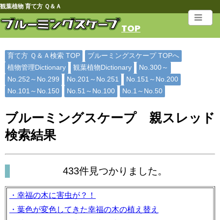
観葉植物 育て方 Ｑ＆Ａ
TOP
育て方 Ｑ＆Ａ検索 TOP
ブルーミングスケープ TOPへ
植物管理Dictionary
観葉植物Dictionary
No.300～
No.252～No.299
No.201～No.251
No.151～No.200
No.101～No.150
No.51～No.100
No.1～No.50
ブルーミングスケープ 親スレッド
検索結果
433件見つかりました。
・幸福の木に害虫が？！
・葉色が変色してきた幸福の木の植え替え