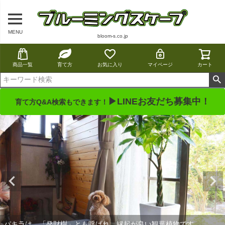
MENU
bloom-s.co.jp
商品一覧
育て方
お気に入り
マイページ
カート
▶LINEお友だち募集中！
育て方Q&A検索もできます！
パキラは、「発財樹」とも呼ばれ、縁起が良い観葉植物です。