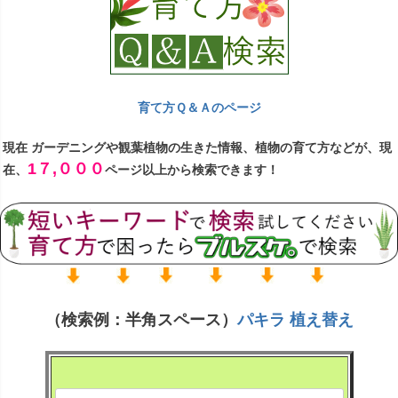
ト」。育てる楽しさ・おしゃれな毎日！ブル
ーミングスケープ オリジナルの陶器鉢植えの
ーミングスケープは、長年の販売実績と充実
場合は、1点1点、弊社内で出荷前に、観葉植
な商品数を誇る観葉植物の専門店。新鮮で元
物がお客様の元へお届け後も長く楽しんでい
気な観葉植物にごだわり、当店で納得がいっ
ただけるように考慮しながら植え込みをさせ
た商品だけを厳選セレクトして出荷させてい
ていただいております。
ただいております。
育て方Ｑ＆Ａのページ
観葉植物は、新鮮で元気な状態でいつも出
現在 ガーデニングや観葉植物の生きた情報、植物の育て方などが、現
荷できるように、弊社温室内で管理しており
1７,０００
一流ホテル等でも合格の植物です。開店祝
在、
ページ以上から検索できます！
まして、夏場は換気し、冬場は暖房を入れ、
い・開業祝い・引越し祝いなどにも人気！
温度調節を行っております。お客様の方へ
【企業様が便利な月締め決済もご用意】
致し
は、元気が良い新鮮な観葉植物のみを1点1点
ております。法人・企業様の場合、 御見積
吟味して梱包発送をさせていただいておりま
書・御請求書・納品書発行対応いたします。
す。
お客様の方へのお届け後にもきちんとお育
観葉植物は、明るい場所、半日陰な場所な
ていただけるように、もし、冬場にもし寒さ
（検索例：半角スペース）
パキラ 植え替え
ど飾る場所によって、育ちやすくなりますの
でお届けできない場合には、随時、ご注文時
で、アイコンで見やすく表示させていただい
にご連絡をさせていただいております。
ておりますので、ご参考にしながらお選びい
ただけましたら幸いです。それ以外に、アイ