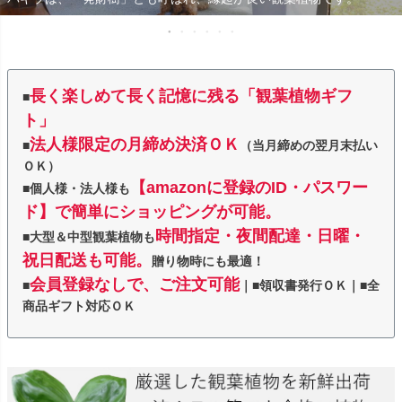
長く楽しめて長く記憶に残る「観葉植物ギフ
■
ト」
法人様限定の月締め決済ＯＫ
■
（当月締めの翌月末払い
ＯＫ）
【amazonに登録のID・パスワー
■個人様・法人様も
ド】で簡単にショッピングが可能。
時間指定・夜間配達・日曜・
■大型＆中型観葉植物も
祝日配送も可能。
贈り物時にも最適！
会員登録なしで、ご注文可能
■
｜■領収書発行ＯＫ｜■全
商品ギフト対応ＯＫ