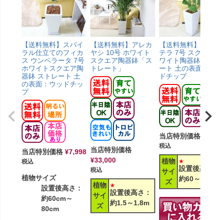
【送料無料】スパイ
【送料無料】アレカ
【送料無料】モン
ラル仕立てのフィカ
ヤシ 10号 ホワイト
テラ 7号 スクエア
ス ウンベラータ 7号
スクエア陶器鉢「ス
ワイト陶器鉢 スト
ホワイトスクエア陶
トレート」
ート 土の表面：ウ
器鉢 ストレート 土
ドチップ
の表面：ウッドチッ
プ
当店特別価格
¥
8,2
税込
当店特別価格
当店特別価格
¥
7,998
¥
33,000
植物
税込
設置後高さ：
税込
サイ
植物サイズ
約60～80cm
ズ
植物
設置後高さ：
設置後高さ：
サイ
約60cm～
約1.5～1.8m
ズ
80cm