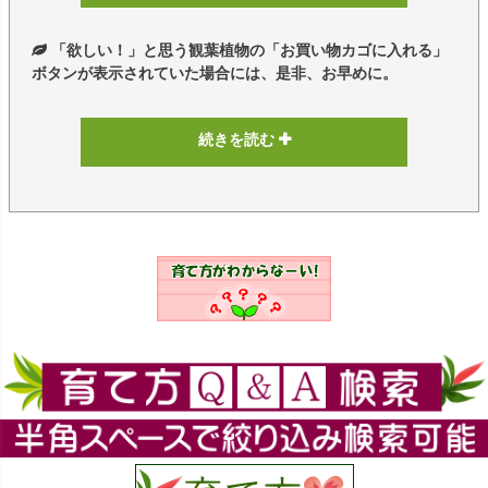
「欲しい！」と思う観葉植物の「お買い物カゴに入れる」
ブルーミングスケープでは、
観葉植物の品
ボタンが表示されていた場合には、是非、お早めに。
質にこだわり
、すべての観葉植物は、市場の
セリで安く仕入れたものを販売するのではな
く、現物を1度見て、これぞ！と思う観葉植物
続きを読む
だけを、生産者さん指定で入荷させていま
す。また、新鮮な状態でお客様へお届けさせ
ていただいております。
こだわりの中で厳選したものを出荷させて
いただきたいため、納得がいく生産者の観葉
生産者さんを指定して入荷した観葉植物で
植物がなくなった場合や弊社へ入荷しても納
も弊社から見て、どうしても納得がいかない
得がいかなかった観葉植物は、ブルーミング
樹形のものもあったりします。そういった観
スケープ サイト内では、売り切れにしており
葉植物はお客様へは出荷をしないようにし、
ます。
納得がいった観葉植物のみの出荷をさせてい
ただいております。
【ブルーミングスケープの本店サイトは、
ご注文いただきました後は、在庫の確認時
自社店舗の中で
最安店舗
で商品数最大】長く
に、観葉植物の状態を確認させていただき、
楽しめて長く記憶に残る「観葉植物ギフ
ご注文処理をさせていただいております。ル