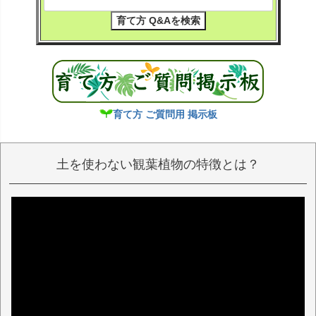
大型観葉植物や中型サイズの観葉植物など
コンは、送料無料、育てやすい観葉植物、寒
の梱包方法につきましては、「
梱包出荷の流
さに強い観葉植物、珍しい観葉植物、本店の
れ
」のページをご覧いただけましたら幸いで
みのご愛顧商品、空気も綺麗になる観葉植
す。
物、縁起が良い観葉植物、トロピカルな雰囲
気が楽しめる観葉植物、本店での会員登録を
観葉植物がお届け後、育て方などにお困り
しますとお得な価格に変わる「本店価格有
の方は、「
観葉植物の育て方の観葉植物
り」などがあります。
Dictionary
」をご覧いただけましたら幸いで
育て方 ご質問用 掲示板
す。
ブルーミングスケープの「
経営者ブログ
」
土を使わない観葉植物の特徴とは？
も不定期更新ですが、是非、ご覧いただけま
したら幸いです。