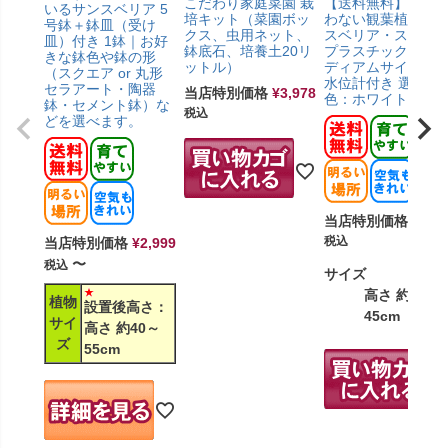
こだわり家庭菜園 栽
【送料無料】土を
いるサンスベリア 5
培キット（菜園ボッ
わない観葉植物 サ
号鉢＋鉢皿（受け
クス、虫用ネット、
スベリア・スクエ
皿）付き 1鉢｜お好
鉢底石、培養土20リ
プラスチック鉢「
きな鉢色や鉢の形
ットル）
ディアムサイズ」
（スクエア or 丸形
水位計付き 選べる
セラアート・陶器
当店特別価格
¥
3,978
色：ホワイト
鉢・セメント鉢）な
税込
どを選べます。
当店特別価格
¥
3,7
税込
当店特別価格
¥
2,999
〜
税込
サイズ
高さ 約35～
植物
設置後高さ：
45cm
サイ
高さ 約40～
ズ
55cm