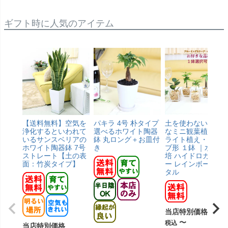
ギフト時に人気のアイテム
【送料無料】空気を
パキラ 4号 朴タイプ
土を使わないで清
浄化するといわれて
選べるホワイト陶器
なミニ観葉植物 ゼ
いるサンスベリアの
鉢 丸ロング＋お皿付
ライト植え・キュ
ホワイト陶器鉢 7号
き
ブ形 １鉢 ｜水耕栽
ストレート【土の表
培 ハイドロカルチ
面：竹炭タイプ】
ー レインボークリ
タル
当店特別価格
¥
2,4
〜
税込
当店特別価格