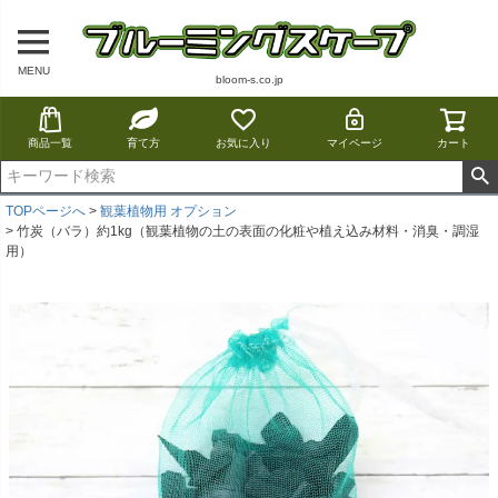
MENU
bloom-s.co.jp
商品一覧
育て方
お気に入り
マイページ
カート
TOPページへ
観葉植物用 オプション
竹炭（バラ）約1kg（観葉植物の土の表面の化粧や植え込み材料・消臭・調湿
用）