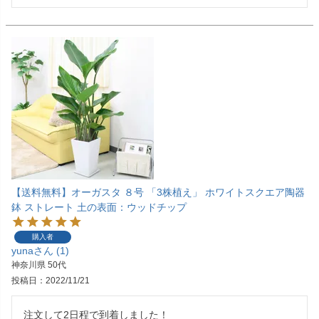
【送料無料】オーガスタ ８号 「3株植え」 ホワイトスクエア陶器
鉢 ストレート 土の表面：ウッドチップ
購入者
yuna
1
神奈川県
50代
投稿日
2022/11/21
注文して2日程で到着しました！
