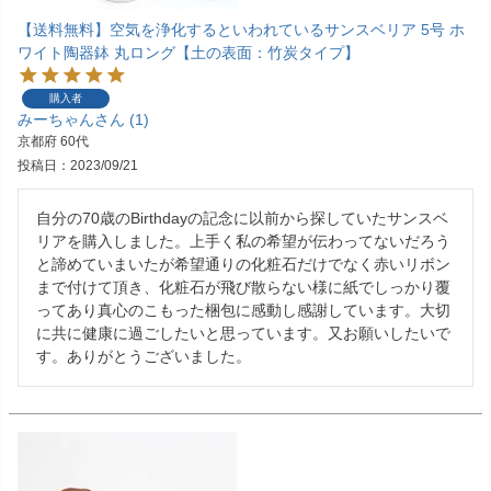
【送料無料】空気を浄化するといわれているサンスベリア 5号 ホ
ワイト陶器鉢 丸ロング【土の表面：竹炭タイプ】
購入者
みーちゃん
1
京都府
60代
投稿日
2023/09/21
自分の70歳のBirthdayの記念に以前から探していたサンスベ
リアを購入しました。上手く私の希望が伝わってないだろう
と諦めていまいたが希望通りの化粧石だけでなく赤いリボン
まで付けて頂き、化粧石が飛び散らない様に紙でしっかり覆
ってあり真心のこもった梱包に感動し感謝しています。大切
に共に健康に過ごしたいと思っています。又お願いしたいで
す。ありがとうございました。