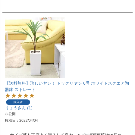
【送料無料】珍しいヤシ！ トックリヤシ 6号 ホワイトスクエア陶
器鉢 ストレート
購入者
りょう
1
非公開
投稿日
2022/04/04
サイズ感も丁度よく購入して良かったです‼︎観葉植物は初め