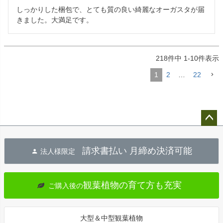
しっかりした梱包で、とても質の良い綺麗なオーガスタが届
きました。大満足です。
218
件中
1
-
10
件表示
1
2
…
22
ペー
ジト
請求書払い 月締め決済可能
法人様限定
ップ
へ
観葉植物の育て方も充実
ご購入後の
大型＆中型観葉植物