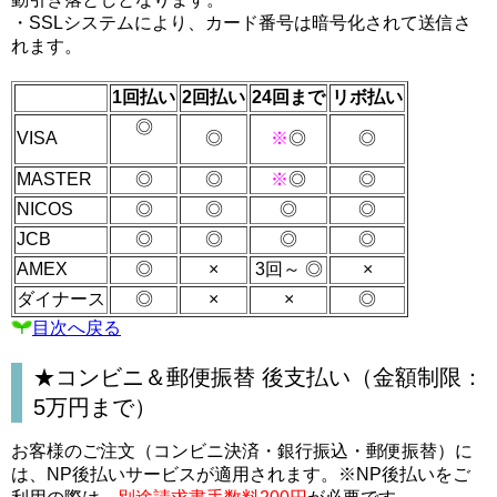
・SSLシステムにより、カード番号は暗号化されて送信さ
れます。
1回払い
2回払い
24回まで
リボ払い
◎
VISA
◎
※
◎
◎
MASTER
◎
◎
※
◎
◎
NICOS
◎
◎
◎
◎
JCB
◎
◎
◎
◎
AMEX
◎
×
3回～ ◎
×
ダイナース
◎
×
×
◎
目次へ戻る
★コンビニ＆郵便振替 後支払い（金額制限：
5万円まで）
お客様のご注文（コンビニ決済・銀行振込・郵便振替）に
は、NP後払いサービスが適用されます。※NP後払いをご