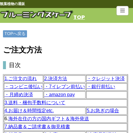
観葉植物の通販
TOP
TOPへ戻る
ご注文方法
目次
1.ご注文の流れ
2.決済方法
・クレジット決済
・コンビニ後払い
・7イレブン前払い
・銀行前払い
・月締め決済
・amazon pay
3.送料・梱包手数料について
4.お届け＆時間指定etc.
5.お急ぎの場合
6.
海外在住の方の国内ギフト＆海外発送
7.納品書＆ご請求書＆御見積書