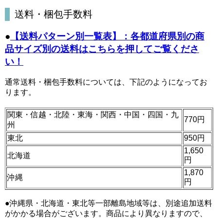
送料・梱包手数料
●
【送料パターン別一覧表】：各都道府県別の商
品サイズ別の送料はこちらを押してご覧くださ
い！
通常送料・梱包手数料については、下記のようになってお
ります。
関東・信越・北陸・東海・関西・中国・四国・九
770円
州
東北
950円
1,650
北海道
円
1,870
沖縄
円
●沖縄県・北海道・東北等一部離島地域等は、別途追加送料
がかかる場合がございます。商品により異なりますので、