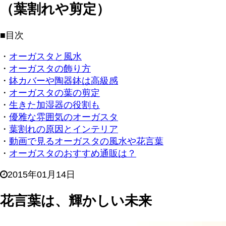
（葉割れや剪定）
■目次
・
オーガスタと風水
・
オーガスタの飾り方
・
鉢カバーや陶器鉢は高級感
・
オーガスタの葉の剪定
・
生きた加湿器の役割も
・
優雅な雰囲気のオーガスタ
・
葉割れの原因とインテリア
・
動画で見るオーガスタの風水や花言葉
・
オーガスタのおすすめ通販は？
2015年01月14日
花言葉は、輝かしい未来