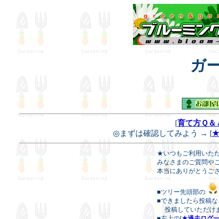
ガ
[
育て方Ｑ＆
◎まずは確認してみよう
→
[
★いつもご利用いただき
みなさまのご質問や
本当にありがとうござ
■ツリー先頭部の
■できましたら投稿な
投稿していただけまし
■左上の[
★過去ログ