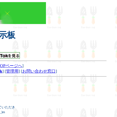
示板
TOPページへ
]
k
] [
管理用
] [
お問い合わせ窓口
]
ていただき
)m