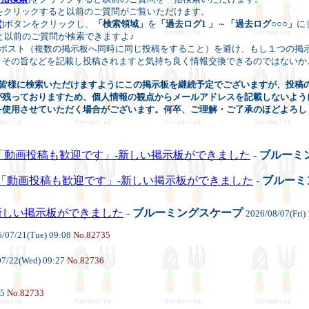
]をクリックすると以前のご質問がご覧いただけます。
索
]ボタンをクリックし、
「検索領域」
を
「過去ログ1 」
～
「過去ログ○○○」
に
以前のご質問が検索できますよ♪
チポスト（複数の掲示板へ同時に同じ投稿をすること）を避け、もし１つの掲
の旨などを記載し投稿されますと気持ち良く情報交換できるのではないか
皆様に検索いただけますようにこの掲示板を継続予定でございますが、投稿
残っておりますため、個人情報の観点からメールアドレスを記載しないように願い
を使用させていただく場合がございます。何卒、ご理解・ご了承のほどよろし
「動画投稿も歓迎です」-新しい掲示板ができました
-
ブルーミ
）「動画投稿も歓迎です」-新しい掲示板ができました
-
ブルーミ
新しい掲示板ができました
-
ブルーミングスケープ
2026/08/07(Fri)
/07/21(Tue) 09:08
No.82735
07/22(Wed) 09:27
No.82736
55
No.82733