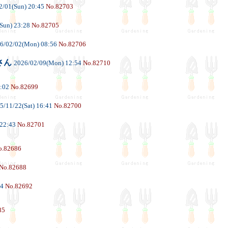
2/01(Sun) 20:45
No.82703
Sun) 23:28
No.82705
6/02/02(Mon) 08:56
No.82706
さん
2026/02/09(Mon) 12:54
No.82710
3:02
No.82699
5/11/22(Sat) 16:41
No.82700
 22:43
No.82701
o.82686
No.82688
04
No.82692
85