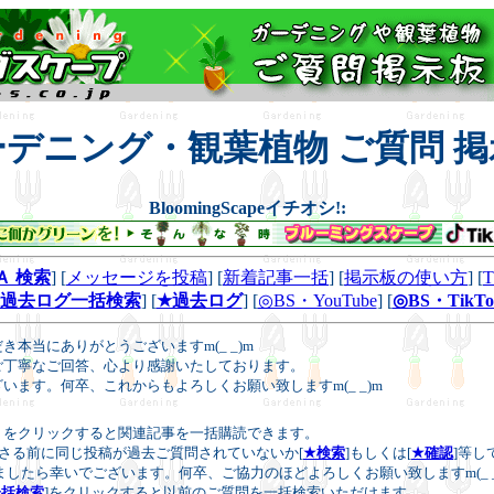
ーデニング・観葉植物 ご質問 掲
BloomingScapeイチオシ!:
Ａ 検索
] [
メッセージを投稿
] [
新着記事一括
] [
掲示板の使い方
] [
★過去ログ一括検索
] [
★過去ログ
] [
◎BS・YouTube
] [
◎BS・TikTo
本当にありがとうございますm(_ _)m
ご丁寧なご回答、心より感謝いたしております。
います。何卒、これからもよろしくお願い致しますm(_ _)m
をクリックすると関連記事を一括購読できます。
さる前に同じ投稿が過去ご質問されていないか[
★検索
]もしくは[
★確認
]等し
たら幸いでございます。何卒、ご協力のほどよろしくお願い致しますm(_ _
一括検索
]をクリックすると以前のご質問を一括検索いただけます。