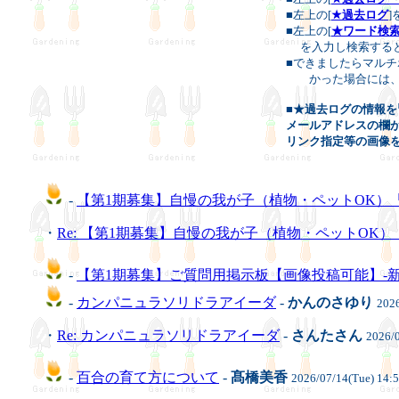
■左上の[
★過去ログ
■左上の[
★ワード検
を入力し検索すると
■できましたらマル
かった場合には、そ
■
★過去ログの情報を
メールアドレスの欄が
リンク指定等の画像
-
【第1期募集】自慢の我が子（植物・ペットOK）
・
Re: 【第1期募集】自慢の我が子（植物・ペットOK
-
【第1期募集】ご質問用掲示板【画像投稿可能】-
-
カンパニュラソリドラアイーダ
-
かんのさゆり
2026
・
Re: カンパニュラソリドラアイーダ
-
さんたさん
2026/
-
百合の育て方について
-
髙橋美香
2026/07/14(Tue) 14: