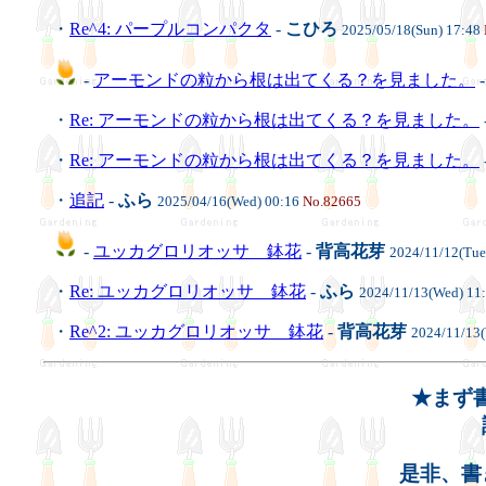
・
Re^4: パープルコンパクタ
-
こひろ
2025/05/18(Sun) 17:48
-
アーモンドの粒から根は出てくる？を見ました。
・
Re: アーモンドの粒から根は出てくる？を見ました。
・
Re: アーモンドの粒から根は出てくる？を見ました。
・
追記
-
ふら
2025/04/16(Wed) 00:16
No.82665
-
ユッカグロリオッサ 鉢花
-
背高花芽
2024/11/12(Tue
・
Re: ユッカグロリオッサ 鉢花
-
ふら
2024/11/13(Wed) 11
・
Re^2: ユッカグロリオッサ 鉢花
-
背高花芽
2024/11/13
★まず
是非、書