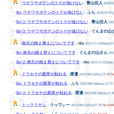
-
ウチワサボテンのトゲが抜けない
-
青山住人
2026/0
・
Re: ウチワサボテンのトゲが抜けない
-
ふら
2026/02/01(
・
Re^2: ウチワサボテンのトゲが抜けない
-
青山住人
202
・
Re^3: ウチワサボテンのトゲが抜けない
-
ぐんまの山
-
南天の植え替えについてです
-
shu
2025/11/19(Wed) 1
・
Re: 南天の植え替えについてです
-
ぐんまの山さん
202
・
Re^2: 南天の植え替えについてです
-
shu
2025/11/22(Sat)
-
ドラセナの新芽が枯れる
-
渡邉
2025/08/22(Fri) 21:49
N
・
Re: ドラセナの新芽が枯れる
-
ふら
2025/08/24(Sun) 23:55
・
Re^2: ドラセナの新芽が枯れる
-
渡邉
2025/08/30(Sat) 21:
-
トックリヤシ
-
うっでぃー
2025/08/22(Fri) 07:16
No.826