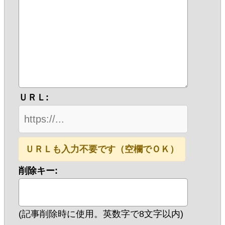
ＵＲＬ:
ＵＲＬも入力不要です（空欄でＯＫ）
削除キー:
(記事削除時に使用。英数字で8文字以内)