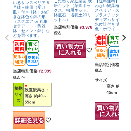
こだわり家庭菜園 栽
【送料無料】土を
いるサンスベリア 5
培キット（菜園ボッ
わない観葉植物 サ
号鉢＋鉢皿（受け
クス、虫用ネット、
スベリア・スクエ
皿）付き 1鉢｜お好
鉢底石、培養土20リ
プラスチック鉢「
きな鉢色や鉢の形
ットル）
ディアムサイズ」
（スクエア or 丸形
水位計付き 選べる
セラアート・陶器
当店特別価格
¥
3,978
色：ホワイト
鉢・セメント鉢）な
税込
どを選べます。
当店特別価格
¥
3,7
税込
当店特別価格
¥
2,999
〜
税込
サイズ
高さ 約35～
植物
設置後高さ：
45cm
サイ
高さ 約40～
ズ
55cm