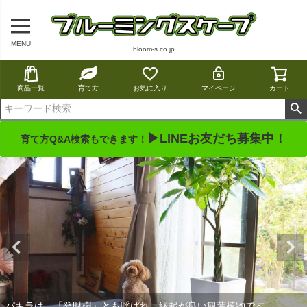
MENU
bloom-s.co.jp
商品一覧
育て方
お気に入り
マイページ
カート
▶LINEお友だち募集中！
育て方Q&A検索もできます！
パキラは、「発財樹」とも呼ばれ、縁起が良い観葉植物です。