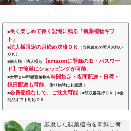
長く楽しめて長く記憶に残る「観葉植物ギフ
■
ト」
法人様限定の月締め決済ＯＫ
■
（当月締めの翌月末払い
ＯＫ）
【amazonに登録のID・パスワー
■個人様・法人様も
ド】で簡単にショッピングが可能。
時間指定・夜間配達・日曜・
■大型＆中型観葉植物も
祝日配送も可能。
贈り物時にも最適！
会員登録なしで、ご注文可能
■
｜■領収書発行ＯＫ｜■全
商品ギフト対応ＯＫ