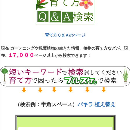
ト」。育てる楽しさ・おしゃれな毎日！ブル
ーミングスケープ オリジナルの陶器鉢植えの
ーミングスケープは、長年の販売実績と充実
場合は、1点1点、弊社内で出荷前に、観葉植
な商品数を誇る観葉植物の専門店。新鮮で元
物がお客様の元へお届け後も長く楽しんでい
気な観葉植物にごだわり、当店で納得がいっ
ただけるように考慮しながら植え込みをさせ
た商品だけを厳選セレクトして出荷させてい
ていただいております。
ただいております。
育て方Ｑ＆Ａのページ
観葉植物は、新鮮で元気な状態でいつも出
現在 ガーデニングや観葉植物の生きた情報、植物の育て方などが、現
荷できるように、弊社温室内で管理しており
1７,０００
一流ホテル等でも合格の植物です。開店祝
在、
ページ以上から検索できます！
まして、夏場は換気し、冬場は暖房を入れ、
い・開業祝い・引越し祝いなどにも人気！
温度調節を行っております。お客様の方へ
【企業様が便利な月締め決済もご用意】
致し
は、元気が良い新鮮な観葉植物のみを1点1点
ております。法人・企業様の場合、 御見積
吟味して梱包発送をさせていただいておりま
書・御請求書・納品書発行対応いたします。
す。
お客様の方へのお届け後にもきちんとお育
観葉植物は、明るい場所、半日陰な場所な
ていただけるように、もし、冬場にもし寒さ
（検索例：半角スペース）
パキラ 植え替え
ど飾る場所によって、育ちやすくなりますの
でお届けできない場合には、随時、ご注文時
で、アイコンで見やすく表示させていただい
にご連絡をさせていただいております。
ておりますので、ご参考にしながらお選びい
ただけましたら幸いです。それ以外に、アイ