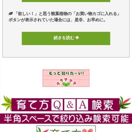
「欲しい！」と思う観葉植物の「お買い物カゴに入れる」
ブルーミングスケープでは、
観葉植物の品
ボタンが表示されていた場合には、是非、お早めに。
質にこだわり
、すべての観葉植物は、市場の
セリで安く仕入れたものを販売するのではな
く、現物を1度見て、これぞ！と思う観葉植物
続きを読む
だけを、生産者さん指定で入荷させていま
す。また、新鮮な状態でお客様へお届けさせ
ていただいております。
こだわりの中で厳選したものを出荷させて
いただきたいため、納得がいく生産者の観葉
生産者さんを指定して入荷した観葉植物で
植物がなくなった場合や弊社へ入荷しても納
も弊社から見て、どうしても納得がいかない
得がいかなかった観葉植物は、ブルーミング
樹形のものもあったりします。そういった観
スケープ サイト内では、売り切れにしており
葉植物はお客様へは出荷をしないようにし、
ます。
納得がいった観葉植物のみの出荷をさせてい
ただいております。
【ブルーミングスケープの本店サイトは、
ご注文いただきました後は、在庫の確認時
自社店舗の中で
最安店舗
で商品数最大】長く
に、観葉植物の状態を確認させていただき、
楽しめて長く記憶に残る「観葉植物ギフ
ご注文処理をさせていただいております。ル