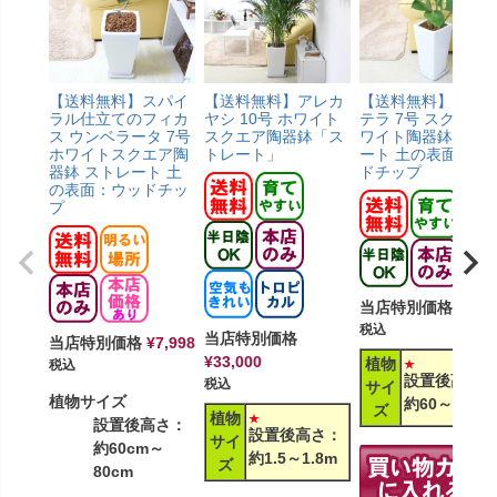
【送料無料】スパイ
【送料無料】アレカ
【送料無料】モン
ラル仕立てのフィカ
ヤシ 10号 ホワイト
テラ 7号 スクエア
ス ウンベラータ 7号
スクエア陶器鉢「ス
ワイト陶器鉢 スト
ホワイトスクエア陶
トレート」
ート 土の表面：ウ
器鉢 ストレート 土
ドチップ
の表面：ウッドチッ
プ
当店特別価格
¥
8,2
税込
当店特別価格
当店特別価格
¥
7,998
¥
33,000
植物
税込
設置後高さ：
税込
サイ
植物サイズ
約60～80cm
ズ
植物
設置後高さ：
設置後高さ：
サイ
約60cm～
約1.5～1.8m
ズ
80cm