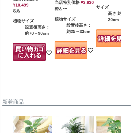
当店特別価格
¥
3,630
¥
10,499
サイズ
〜
税込
税込
高さ 約12～
植物サイズ
20cm
植物サイズ
設置後高さ：
設置後高さ：
約25～33cm
約70～90cm
新着商品