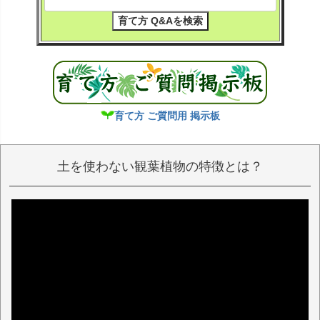
大型観葉植物や中型サイズの観葉植物など
コンは、送料無料、育てやすい観葉植物、寒
の梱包方法につきましては、「
梱包出荷の流
さに強い観葉植物、珍しい観葉植物、本店の
れ
」のページをご覧いただけましたら幸いで
みのご愛顧商品、空気も綺麗になる観葉植
す。
物、縁起が良い観葉植物、トロピカルな雰囲
気が楽しめる観葉植物、本店での会員登録を
観葉植物がお届け後、育て方などにお困り
しますとお得な価格に変わる「本店価格有
の方は、「
観葉植物の育て方の観葉植物
り」などがあります。
Dictionary
」をご覧いただけましたら幸いで
育て方 ご質問用 掲示板
す。
ブルーミングスケープの「
経営者ブログ
」
土を使わない観葉植物の特徴とは？
も不定期更新ですが、是非、ご覧いただけま
したら幸いです。