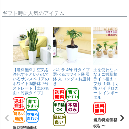
ギフト時に人気のアイテム
【送料無料】空気を
パキラ 4号 朴タイプ
土を使わないで清
浄化するといわれて
選べるホワイト陶器
なミニ観葉植物 ゼ
いるサンスベリアの
鉢 丸ロング＋お皿付
ライト植え・キュ
ホワイト陶器鉢 7号
き
ブ形 １鉢 ｜水耕栽
ストレート【土の表
培 ハイドロカルチ
面：竹炭タイプ】
ー レインボークリ
タル
当店特別価格
¥
2,4
〜
税込
当店特別価格