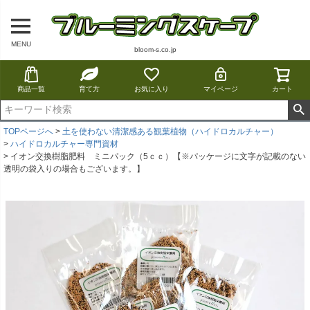
MENU
bloom-s.co.jp
商品一覧
育て方
お気に入り
マイページ
カート
TOPページへ
土を使わない清潔感ある観葉植物（ハイドロカルチャー）
ハイドロカルチャー専門資材
イオン交換樹脂肥料 ミニパック（5ｃｃ）【※パッケージに文字が記載のない
透明の袋入りの場合もございます。】