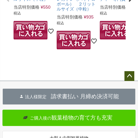
ボール） ２リット
当店特別価格
¥
550
当店特別価格
¥
143
ルサイズ（中粒）
税込
税込
当店特別価格
¥
935
税込
ペー
ジト
請求書払い 月締め決済可能
法人様限定
ップ
へ
観葉植物の育て方も充実
ご購入後の
大型＆中型観葉植物