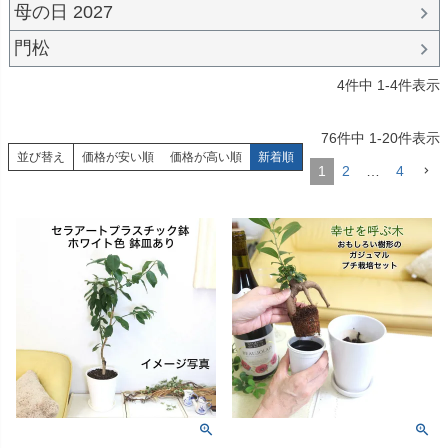
母の日 2027
門松
4
件中
1
-
4
件表示
76
件中
1
-
20
件表示
並び替え
価格が安い順
価格が高い順
新着順
1
2
…
4