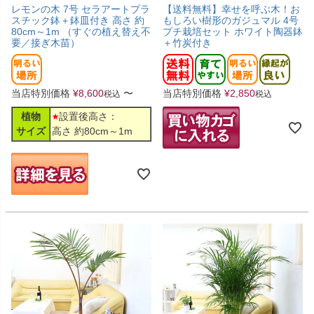
レモンの木 7号 セラアートプラ
【送料無料】幸せを呼ぶ木！お
スチック鉢＋鉢皿付き 高さ 約
もしろい樹形のガジュマル 4号
80cm～1m （すぐの植え替え不
プチ栽培セット ホワイト陶器鉢
要／接ぎ木苗）
＋竹炭付き
当店特別価格
¥
8,600
〜
当店特別価格
¥
2,850
税込
税込
植物
設置後高さ：
サイズ
高さ 約80cm～1m