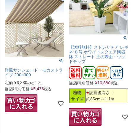
【送料無料】ストレリチア レギ
ネ ８号 ホワイトスクエア陶器
鉢 ストレート 土の表面：ウッ
ドチップ
洋風サンシェード・モカストラ
イプ 200×300
定価
¥
6,380
当店特別価格
¥
16,880
のところ
税込
当店特別価格
¥
5,478
税込
植物
設置後高さ：
サイズ
約85cm～1.1m