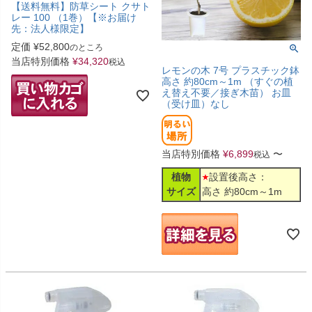
【送料無料】防草シート クサト
レー 100 （1巻）【※お届け
先：法人様限定】
定価
¥
52,800
のところ
当店特別価格
¥
34,320
税込
レモンの木 7号 プラスチック鉢
高さ 約80cm～1m （すぐの植
え替え不要／接ぎ木苗） お皿
（受け皿）なし
当店特別価格
¥
6,899
〜
税込
植物
設置後高さ：
サイズ
高さ 約80cm～1m