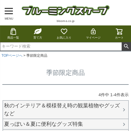
MENU
bloom-s.co.jp
商品一覧
育て方
お気に入り
マイページ
カート
TOPページへ
季節限定商品
季節限定商品
4
件中
1
-
4
件表示
秋のインテリア＆模様替え時の観葉植物やグッズ
など
夏っぽい＆夏に便利なグッズ特集