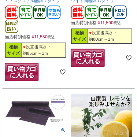
イトスクエア陶器鉢 Zタイプ
ワイト陶器鉢 Gタイプ
当店特別価格
¥
11,500
税込
植物
設置後高さ：
当店特別価格
¥
11,550
税込
サイズ
約80cm～1m
植物
設置後高さ：
サイズ
約85cm～1m