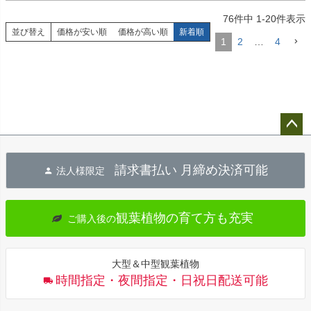
76
件中
1
-
20
件表示
並び替え
価格が安い順
価格が高い順
新着順
1
2
…
4
ペー
ジト
請求書払い 月締め決済可能
法人様限定
ップ
へ
観葉植物の育て方も充実
ご購入後の
大型＆中型観葉植物
時間指定・夜間指定・日祝日配送可能