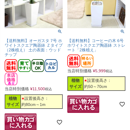
【送料無料】オーガスタ 7号 ホ
【送料無料】コーヒーの木 6号
ワイトスクエア陶器鉢 Ｚタイプ
ホワイトスクエア陶器鉢 ストレ
（2株植え） 土の表面：ウッド
ート「2株植え」
チップ
当店特別価格
¥
5,999
税込
植物
設置後高さ：
サイズ
約50～70cm
当店特別価格
¥
11,500
税込
植物
設置後高さ：
サイズ
約80cm～1m