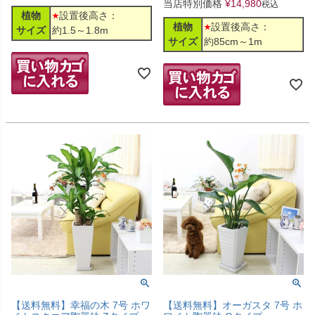
当店特別価格
¥
14,980
税込
植物
設置後高さ：
植物
設置後高さ：
サイズ
約1.5～1.8m
サイズ
約85cm～1m
【送料無料】幸福の木 7号 ホワ
【送料無料】オーガスタ 7号 ホ