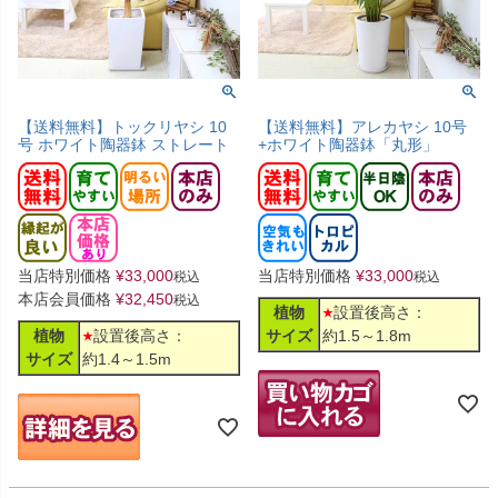
【送料無料】トックリヤシ 10
【送料無料】アレカヤシ 10号
号 ホワイト陶器鉢 ストレート
+ホワイト陶器鉢「丸形」
当店特別価格
¥
33,000
当店特別価格
¥
33,000
税込
税込
本店会員価格
¥
32,450
税込
植物
設置後高さ：
植物
設置後高さ：
サイズ
約1.5～1.8m
サイズ
約1.4～1.5m