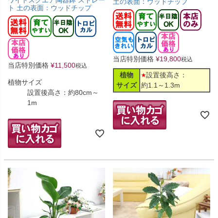
土の表面：ウッドチップ
ト 土の表面：ウッドチップ
当店特別価格
¥
19,800
税込
当店特別価格
¥
11,500
税込
植物
設置後高さ：
植物サイズ
サイズ
約1.1～1.3m
設置後高さ：約80cm～
1m