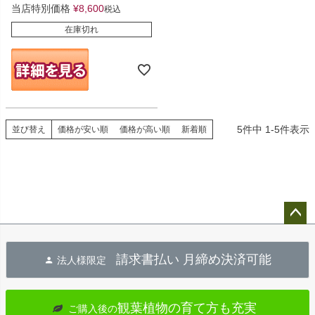
当店特別価格
¥
8,600
税込
在庫切れ
5
件中
1
-
5
件表示
並び替え
価格が安い順
価格が高い順
新着順
ペー
ジト
請求書払い 月締め決済可能
法人様限定
ップ
へ
観葉植物の育て方も充実
ご購入後の