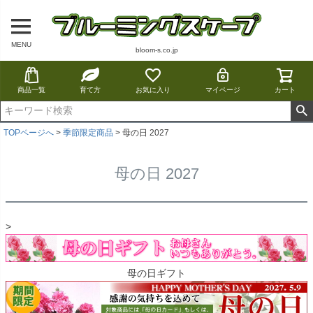
MENU
bloom-s.co.jp
商品一覧
育て方
お気に入り
マイページ
カート
TOPページへ
季節限定商品
母の日 2027
母の日 2027
>
母の日ギフト