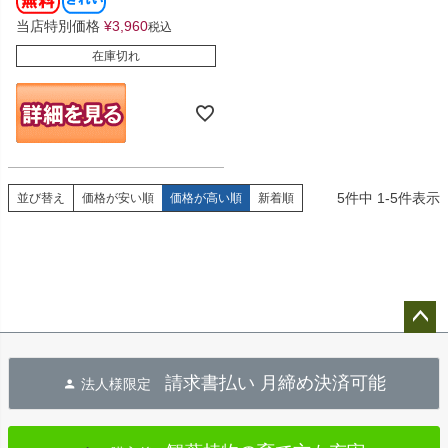
当店特別価格
¥
3,960
税込
在庫切れ
5
件中
1
-
5
件表示
並び替え
価格が安い順
価格が高い順
新着順
ペー
ジト
請求書払い 月締め決済可能
法人様限定
ップ
へ