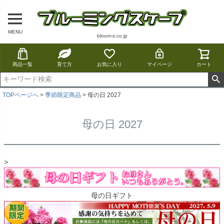
MENU
bloom-s.co.jp
商品一覧
育て方
お気に入り
マイページ
カート
TOPページへ
季節限定商品
母の日 2027
母の日 2027
>
母の日ギフト