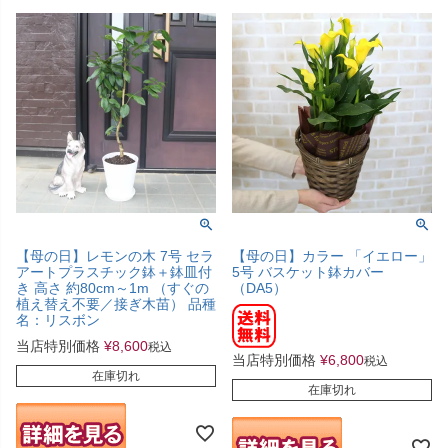
【母の日】レモンの木 7号 セラ
【母の日】カラー 「イエロー」
アートプラスチック鉢＋鉢皿付
5号 バスケット鉢カバー
き 高さ 約80cm～1m （すぐの
（DA5）
植え替え不要／接ぎ木苗） 品種
名：リスボン
当店特別価格
¥
8,600
税込
当店特別価格
¥
6,800
税込
在庫切れ
在庫切れ