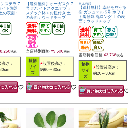
ンステラ 7
【送料無料】オーガスタ 7
目玉商品
【送料無料】幸せを見守る
ワイト陶器
号 ホワイトスクエアプラ
樹 ガジュマル 5号 ホワイ
 土の表面：
スチック鉢＋お皿付き 土
ト陶器鉢 丸ロング 土の表
の表面：ウッドチップ
面：ウッドチップ
8,250
当店特別価格
¥
9,500
税込
税込
当店特別価格
¥
3,768
税込
植物
後高さ：
設置後高さ：
植物
サイ
設置後高さ：
80cm
約60～80cm
サイ
ズ
約20～30cm
ズ