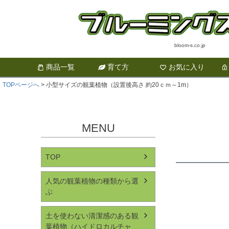
bloom-s.co.jp
商品一覧
育て方
お気に入り
TOPページへ
小型サイズの観葉植物（設置後高さ 約20ｃｍ～1m）
MENU
TOP
人気の観葉植物の種類から選
ぶ
土を使わない清潔感のある観
葉植物（ハイドロカルチャ