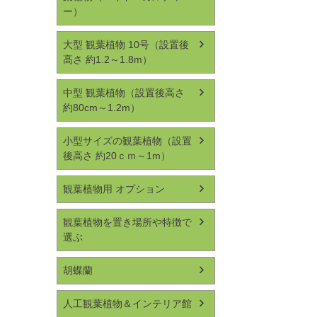
ー）
大型 観葉植物 10号（設置後
高さ 約1.2～1.8m）
中型 観葉植物（設置後高さ
約80cm～1.2m）
小型サイズの観葉植物（設置
後高さ 約20ｃｍ～1m）
観葉植物用 オプション
観葉植物を置き場所や特徴で
選ぶ
胡蝶蘭
人工観葉植物＆インテリア館