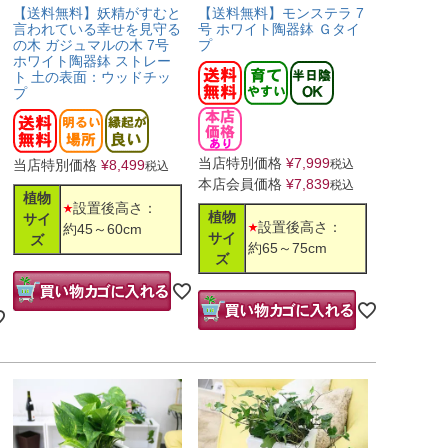
【送料無料】妖精がすむと
【送料無料】モンステラ 7
言われている幸せを見守る
号 ホワイト陶器鉢 Ｇタイ
の木 ガジュマルの木 7号
プ
ホワイト陶器鉢 ストレー
ト 土の表面：ウッドチッ
プ
当店特別価格
¥
7,999
当店特別価格
¥
8,499
税込
税込
本店会員価格
¥
7,839
税込
植物
設置後高さ：
植物
サイ
設置後高さ：
約45～60cm
サイ
ズ
約65～75cm
ズ