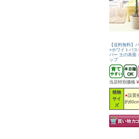
【送料無料】パ
+ホワイトバス
バー 土の表面
ップ
当店特別価格
¥
植物
設置
サイ
約80c
ズ