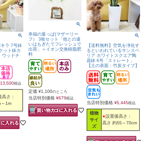
幸福の葉っぱ(マザーリー
フ） 3枚セット「他との違
いはもぎたてフレッシュで
キラ 7号鉢
【送料無料】空気を浄化す
出荷」＋イオン交換樹脂肥
ケット鉢カ
るといわれているサンスベ
料
：ウッドチ
リア ホワイトスクエア陶
器鉢 6号「ストレート」
【土の表面：竹炭タイプ】
13,500
税込
定価
¥
1,100
のところ
後高さ：
当店特別価格
¥
679
税込
当店特別価格
¥
5,445
m～1m
税込
植物
設置後高さ：
サイ
高さ 約55～70cm
ズ