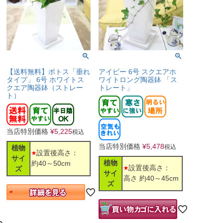
【送料無料】ポトス「垂れ
アイビー 6号 スクエアホ
タイプ」 6号 ホワイトス
ワイトロング陶器鉢 「ス
クエア陶器鉢（ストレー
トレート」
ト）
当店特別価格
¥
5,225
税込
当店特別価格
¥
5,478
税込
植物
設置後高さ：
サイ
植物
約40～50cm
設置後高さ：
ズ
サイ
高さ 約40～45cm
ズ