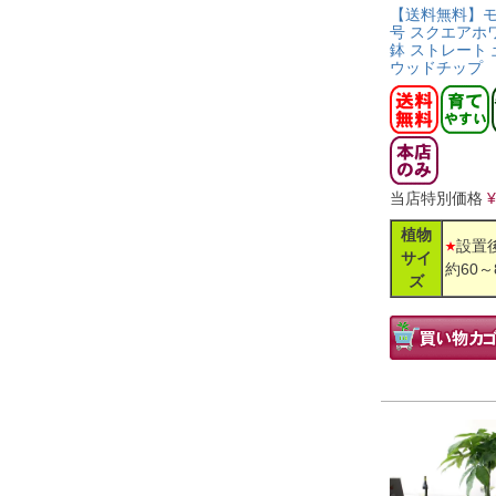
【送料無料】モ
号 スクエアホ
鉢 ストレート
ウッドチップ
当店特別価格
¥
植物
設置
サイ
約60～
ズ