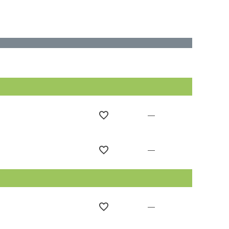
—
—
—