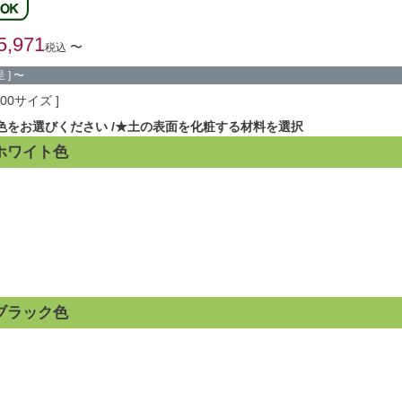
5,971
〜
税込
 ]
〜
100サイズ
色をお選びください
★土の表面を化粧する材料を選択
ホワイト色
ブラック色