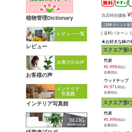
¥
当店特別価格
植物管理Dictionary
[
109
ポイント進呈
送料パターン
★お好きな鉢の
レビュー
スクエア形/
竹炭
¥
5,999
税込
在庫切れ
お客様の声
ウッドチップ
¥
5,971
税込
在庫切れ
スクエア形/
インテリア写真館
竹炭
¥
5,999
税込
在庫切れ