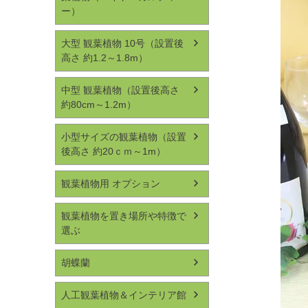
ー）
大型 観葉植物 10号（設置後
高さ 約1.2～1.8m）
中型 観葉植物（設置後高さ
約80cm～1.2m）
小型サイズの観葉植物（設置
後高さ 約20ｃｍ～1m）
観葉植物用 オプション
観葉植物を置き場所や特徴で
選ぶ
胡蝶蘭
人工観葉植物＆インテリア館