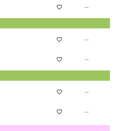
—
—
—
—
—