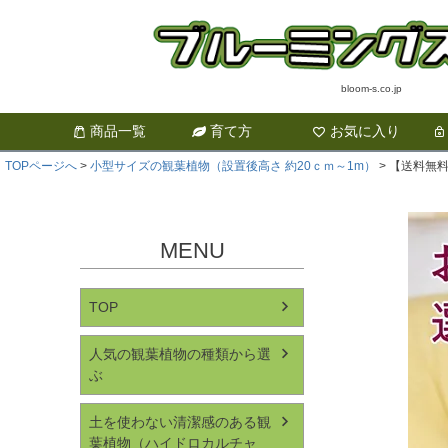
bloom-s.co.jp
商品一覧
育て方
お気に入り
TOPページへ
小型サイズの観葉植物（設置後高さ 約20ｃｍ～1m）
【送料無料
MENU
TOP
人気の観葉植物の種類から選
ぶ
土を使わない清潔感のある観
葉植物（ハイドロカルチャ