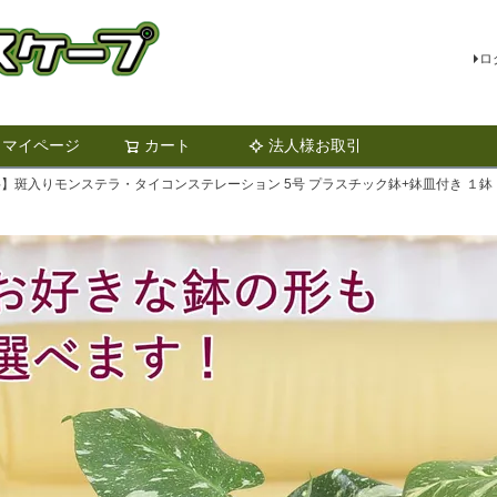
ロ
マイページ
カート
法人様お取引
検索
】斑入りモンステラ・タイコンステレーション 5号 プラスチック鉢+鉢皿付き １