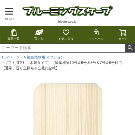
MENU
bloom-s.co.jp
商品一覧
育て方
お気に入り
マイページ
カート
TOPページへ
観葉植物用 オプション
ギフト用立札（木製タイプ）（観葉植物10号＆9号＆8号＆7号＆6号対応）
【通常、送り主様名を立札に記載】