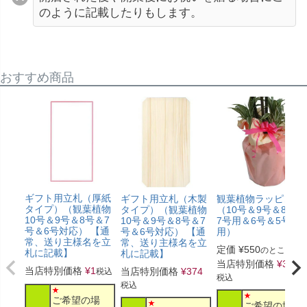
のように記載したりもします。
おすすめ商品
ギフト用立札（厚紙
ギフト用立札（木製
観葉植物ラッピング
タイプ）（観葉植物
タイプ）（観葉植物
（10号＆9号＆8号＆
10号＆9号＆8号＆7
10号＆9号＆8号＆7
7号用＆6号＆5号
号＆6号対応） 【通
号＆6号対応） 【通
用）
常、送り主様名を立
常、送り主様名を立
定価
¥
550
のところ
札に記載】
札に記載】
当店特別価格
¥
330
当店特別価格
¥
1
当店特別価格
¥
374
税込
税込
税込
ご希望の場
ご希望の場