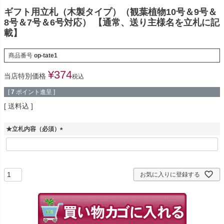
ギフト用立札（木製タイプ）（観葉植物10号＆9号＆
8号＆7号＆6号対応） 【通常、送り主様名を立札に記
載】
商品番号
op-tate1
¥
374
当店特別価格
税込
[
7
ポイント進呈 ]
送料込
★立札内容（必須）
(
必
須
)
お気に入りに登録する