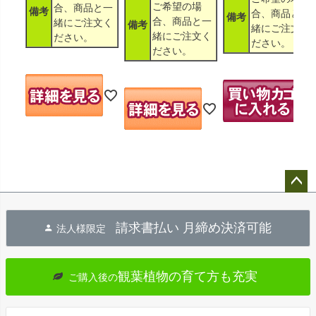
ご希望の場
合、商品と一
備考
合、商品と一
備考
合、商品と一
緒にご注文く
備考
緒にご注文く
緒にご注文く
ださい。
ださい。
ださい。
ペー
ジト
請求書払い 月締め決済可能
法人様限定
ップ
へ
観葉植物の育て方も充実
ご購入後の