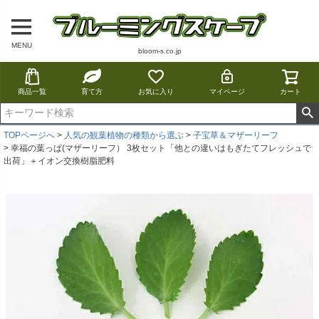
MENU
bloom-s.co.jp
商品一覧
育て方
お気に入り
マイページ
カート
TOPページへ
人気の観葉植物の種類から選ぶ
子宝草＆マザーリーフ
幸福の葉っぱ(マザーリーフ） 3枚セット「他との違いはもぎたてフレッシュで
出荷」＋イオン交換樹脂肥料