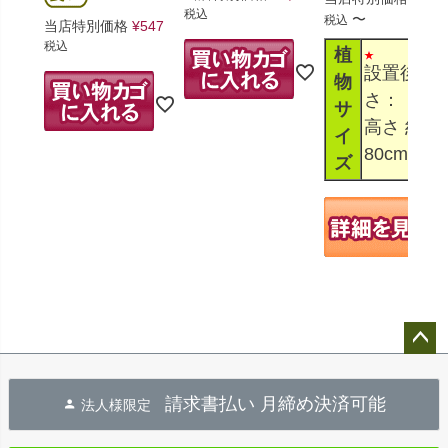
税込
〜
税込
当店特別価格
¥
547
税込
植
設置後高
物
さ：
サ
高さ 約
イ
80cm～1
ズ
ペー
ジト
請求書払い 月締め決済可能
法人様限定
ップ
へ