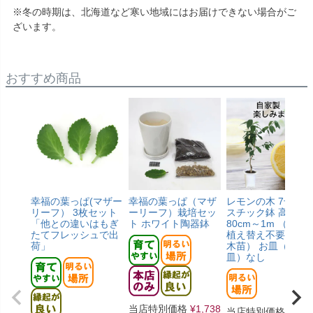
※冬の時期は、北海道など寒い地域にはお届けできない場合がご
ざいます。
おすすめ商品
幸福の葉っぱ(マザー
幸福の葉っぱ（マザ
レモンの木 7号 プ
リーフ） 3枚セット
ーリーフ）栽培セッ
スチック鉢 高さ 約
「他との違いはもぎ
ト ホワイト陶器鉢
80cm～1m （すぐ
たてフレッシュで出
植え替え不要／接
荷」
木苗） お皿（受け
皿）なし
当店特別価格
¥
1,738
当店特別価格
¥
6,8