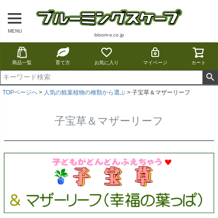
MENU
bloom-s.co.jp
商品一覧
育て方
お気に入り
マイページ
カート
TOPページへ
人気の観葉植物の種類から選ぶ
子宝草＆マザーリーフ
子宝草＆マザーリーフ