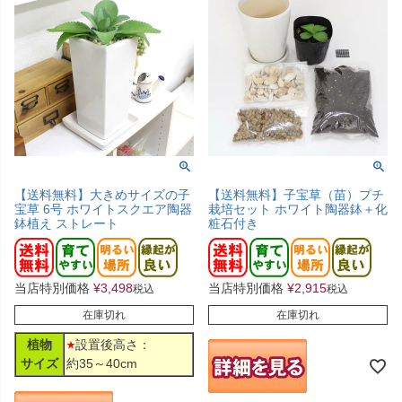
【送料無料】大きめサイズの子
【送料無料】子宝草（苗）プチ
宝草 6号 ホワイトスクエア陶器
栽培セット ホワイト陶器鉢＋化
鉢植え ストレート
粧石付き
当店特別価格
¥
3,498
当店特別価格
¥
2,915
税込
税込
在庫切れ
在庫切れ
植物
設置後高さ：
サイズ
約35～40cm