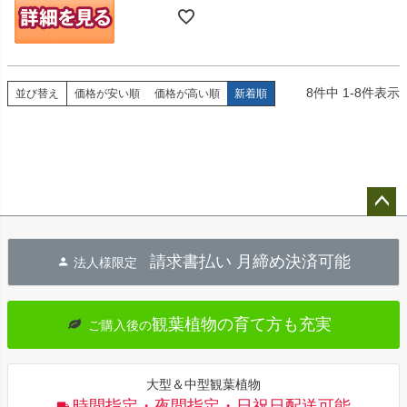
8
件中
1
-
8
件表示
並び替え
価格が安い順
価格が高い順
新着順
ペー
ジト
請求書払い 月締め決済可能
法人様限定
ップ
へ
観葉植物の育て方も充実
ご購入後の
大型＆中型観葉植物
時間指定・夜間指定・日祝日配送可能