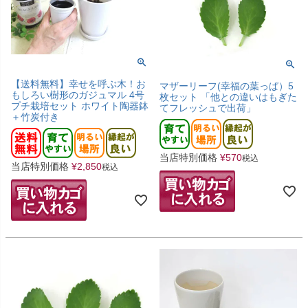
【送料無料】幸せを呼ぶ木！お
マザーリーフ(幸福の葉っぱ）5
もしろい樹形のガジュマル 4号
枚セット 「他との違いはもぎた
プチ栽培セット ホワイト陶器鉢
てフレッシュで出荷」
＋竹炭付き
当店特別価格
¥
570
税込
当店特別価格
¥
2,850
税込