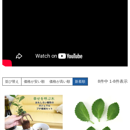
8
件中
1
-
8
件表示
並び替え
価格が安い順
価格が高い順
新着順