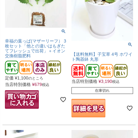
幸福の葉っぱ(マザーリーフ） 3
枚セット「他との違いはもぎた
てフレッシュで出荷」＋イオン
【送料無料】子宝草 4号 ホワイ
交換樹脂肥料
ト陶器鉢 丸形
定価
¥
1,100
のところ
当店特別価格
¥
3,190
税込
当店特別価格
¥
679
税込
在庫切れ