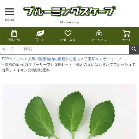
MENU
bloom-s.co.jp
商品一覧
育て方
お気に入り
マイページ
カート
TOPページへ
人気の観葉植物の種類から選ぶ
子宝草＆マザーリーフ
幸福の葉っぱ(マザーリーフ） 3枚セット「他との違いはもぎたてフレッシュで
出荷」＋イオン交換樹脂肥料