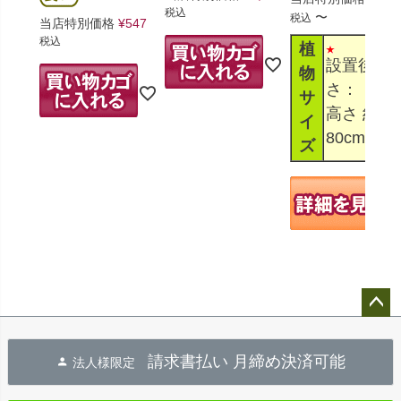
税込
〜
税込
当店特別価格
¥
547
税込
植
設置後高
物
さ：
サ
高さ 約
イ
80cm～1
ズ
ペー
ジト
請求書払い 月締め決済可能
法人様限定
ップ
へ