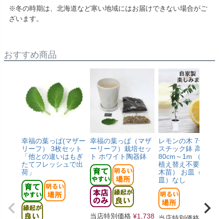
※冬の時期は、北海道など寒い地域にはお届けできない場合がご
ざいます。
おすすめ商品
幸福の葉っぱ(マザー
幸福の葉っぱ（マザ
レモンの木 7号 プ
リーフ） 3枚セット
ーリーフ）栽培セッ
スチック鉢 高さ 約
「他との違いはもぎ
ト ホワイト陶器鉢
80cm～1m （すぐ
たてフレッシュで出
植え替え不要／接
荷」
木苗） お皿（受け
皿）なし
当店特別価格
¥
1,738
当店特別価格
¥
6,8