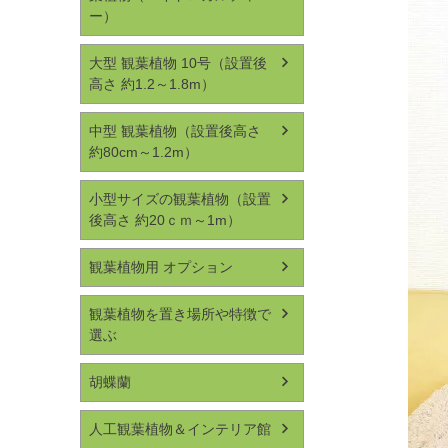
ー）
大型 観葉植物 10号（設置後
高さ 約1.2～1.8m）
中型 観葉植物（設置後高さ
約80cm～1.2m）
小型サイズの観葉植物（設置
後高さ 約20ｃｍ～1m）
観葉植物用 オプション
観葉植物を置き場所や特徴で
選ぶ
胡蝶蘭
人工観葉植物＆インテリア館