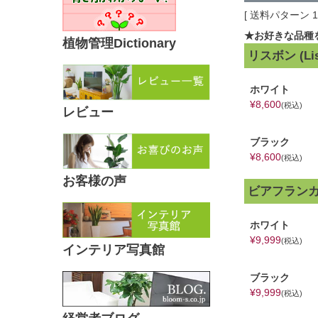
送料パターン
★お好きな品種
植物管理Dictionary
リスボン (Li
ホワイト
¥
8,600
税込
レビュー
ブラック
¥
8,600
税込
お客様の声
ビアフランカ (
ホワイト
¥
9,999
税込
インテリア写真館
ブラック
¥
9,999
税込