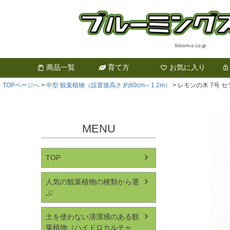
bloom-s.co.jp
商品一覧
育て方
お気に入り
TOPページへ
中型 観葉植物（設置後高さ 約80cm～1.2m）
レモンの木 7号 
MENU
TOP
人気の観葉植物の種類から選
ぶ
土を使わない清潔感のある観
葉植物（ハイドロカルチャ