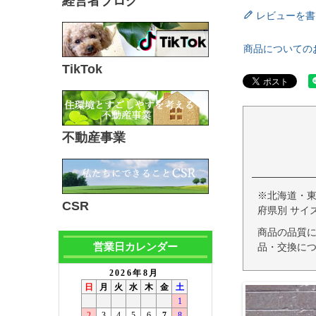
経営者ブログ
レビューを書
商品についての
TikTok
不動産事業
※北海道・
CSR
府県別 サイ
商品の品質
営業日カレンダー
品・交換につ