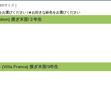
160サイズ
をお選びください
★お好きな鉢色をお選びください
sbon) 接ぎ木苗/２年生
Villa Franca) 接ぎ木苗/3年生