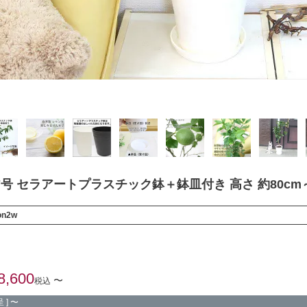
7号 セラアートプラスチック鉢＋鉢皿付き 高さ 約80c
on2w
8,600
〜
税込
 ]
〜