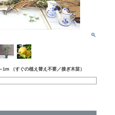
m～1m （すぐの植え替え不要／接ぎ木苗）