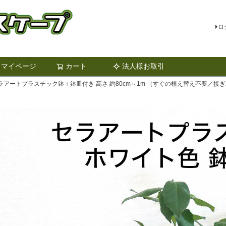
ロ
マイページ
カート
法人様お取引
検索
セラアートプラスチック鉢＋鉢皿付き 高さ 約80cm～1m （すぐの植え替え不要／接