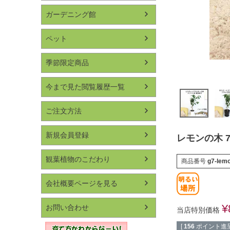
ガーデニング館
ペット
季節限定商品
今まで見た閲覧履歴一覧
ご注文方法
新規会員登録
レモンの木 
観葉植物のこだわり
商品番号
g7-lem
会社概要ページを見る
¥
お問い合わせ
当店特別価格
[
156
ポイント進呈