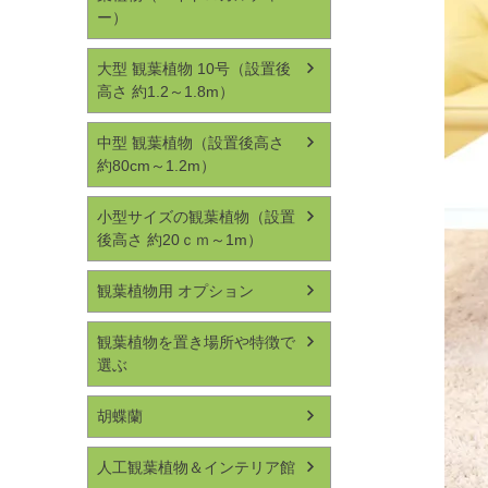
ー）
大型 観葉植物 10号（設置後
高さ 約1.2～1.8m）
中型 観葉植物（設置後高さ
約80cm～1.2m）
小型サイズの観葉植物（設置
後高さ 約20ｃｍ～1m）
観葉植物用 オプション
観葉植物を置き場所や特徴で
選ぶ
胡蝶蘭
人工観葉植物＆インテリア館