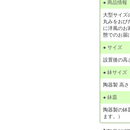
● 商品情報
大型サイズ
丸みをおび
に洋風のお
態でのお届
● サイズ
設置後の高さ
● 鉢サイズ
陶器製 高さ 
● 鉢皿
陶器製の鉢
ます。）