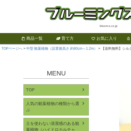
bloom-s.co.jp
商品一覧
育て方
お気に入り
TOPページへ
中型 観葉植物（設置後高さ 約80cm～1.2m）
【送料無料】シルク
MENU
TOP
人気の観葉植物の種類から選
ぶ
土を使わない清潔感のある観
葉植物（ハイドロカルチャ