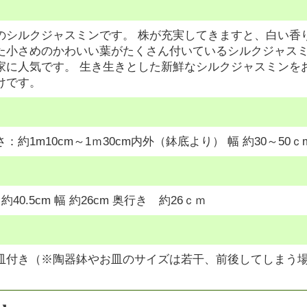
のシルクジャスミンです。 株が充実してきますと、白い香
た小さめのかわいい葉がたくさん付いているシルクジャス
家に人気です。 生き生きとした新鮮なシルクジャスミンを
けです。
：約1m10cm～1ｍ30cm内外（鉢底より） 幅 約30～50ｃ
約40.5cm 幅 約26cm 奥行き 約26ｃｍ
皿付き（※陶器鉢やお皿のサイズは若干、前後してしまう場