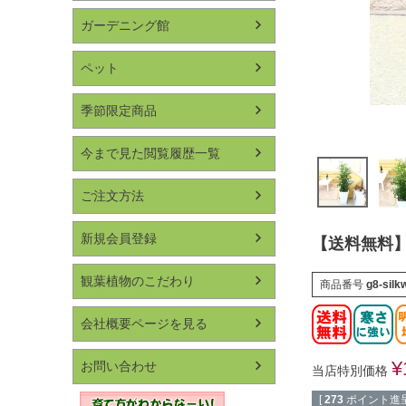
ガーデニング館
ペット
季節限定商品
今まで見た閲覧履歴一覧
ご注文方法
新規会員登録
【送料無料】
観葉植物のこだわり
商品番号
g8-silk
会社概要ページを見る
¥
お問い合わせ
当店特別価格
[
273
ポイント進呈