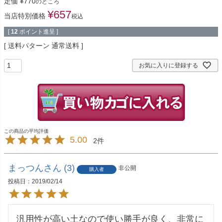
定価
¥
770
のところ
¥
657
当店特別価格
税込
[
12
ポイント進呈 ]
送料パターン
通常送料
お気に入りに登録する
5.00
2
まっつん
3
非公開
購入者
投稿日
2019/02/14
汎用性が高い土なので使い勝手が良く、非常に