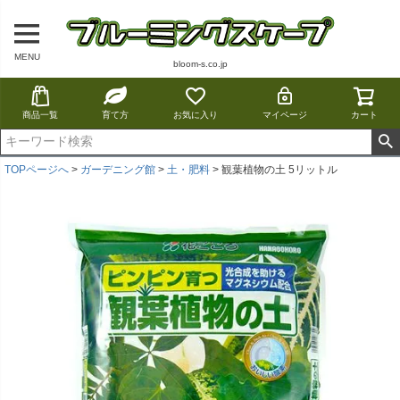
MENU
bloom-s.co.jp
商品一覧
育て方
お気に入り
マイページ
カート
TOPページへ
ガーデニング館
土・肥料
観葉植物の土 5リットル