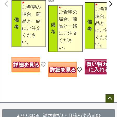
税込
ご希望の
ご希望の
ご希望の
場合、商
場合、商
場合、商
備
品と一緒
備
品と一緒
備
品と一緒
考
にご注文
考
にご注文
考
にご注文
くださ
くださ
くださ
い。
い。
い。
ペー
ジト
請求書払い 月締め決済可能
法人様限定
ップ