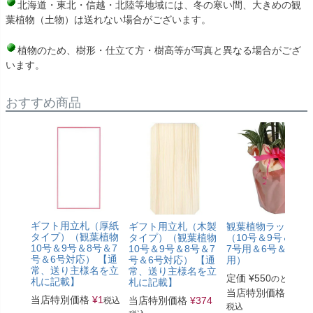
北海道・東北・信越・北陸等地域には、冬の寒い間、大きめの観
葉植物（土物）は送れない場合がございます。
植物のため、樹形・仕立て方・樹高等が写真と異なる場合がござ
います。
おすすめ商品
ギフト用立札（厚紙
ギフト用立札（木製
観葉植物ラッピン
タイプ）（観葉植物
タイプ）（観葉植物
（10号＆9号＆8号
10号＆9号＆8号＆7
10号＆9号＆8号＆7
7号用＆6号＆5号
号＆6号対応） 【通
号＆6号対応） 【通
用）
常、送り主様名を立
常、送り主様名を立
定価
¥
550
のところ
札に記載】
札に記載】
当店特別価格
¥
330
当店特別価格
¥
1
当店特別価格
¥
374
税込
税込