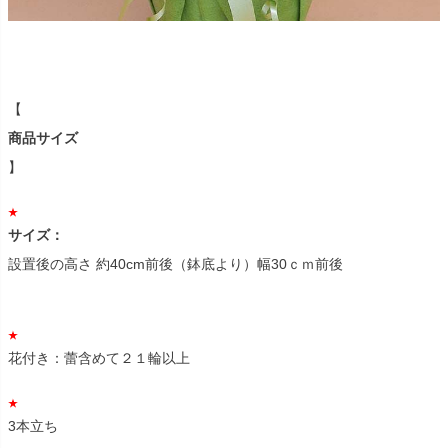
【
商品サイズ
】
サイズ：
設置後の高さ 約40cm前後（鉢底より）幅30ｃｍ前後
花付き：蕾含めて２１輪以上
3本立ち