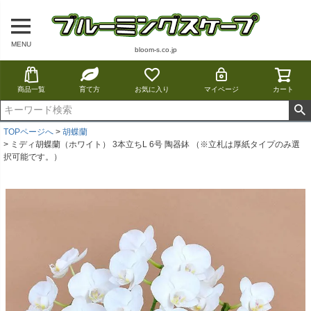
MENU
bloom-s.co.jp
商品一覧
育て方
お気に入り
マイページ
カート
TOPページへ
胡蝶蘭
ミディ胡蝶蘭（ホワイト） 3本立ちL 6号 陶器鉢 （※立札は厚紙タイプのみ選
択可能です。）