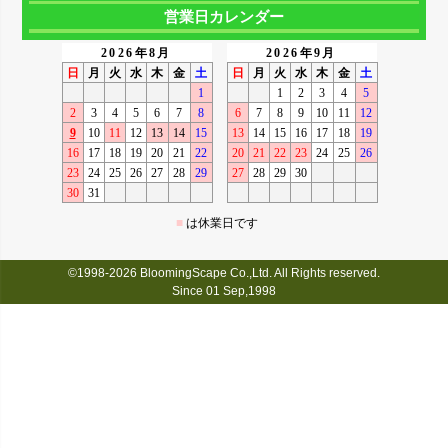
営業日カレンダー
©1998-2026 BloomingScape Co.,Ltd. All Rights reserved.
Since 01 Sep,1998