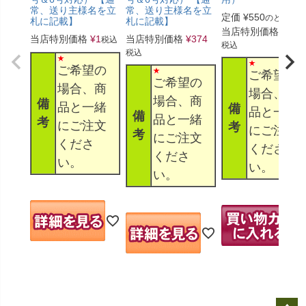
常、送り主様名を立
常、送り主様名を立
定価
¥
550
のところ
札に記載】
札に記載】
当店特別価格
¥
330
当店特別価格
¥
1
当店特別価格
¥
374
税込
税込
税込
ご希望の
ご希望の
ご希望の
場合、商
場合、商
場合、商
備
品と一緒
備
品と一緒
備
品と一緒
考
にご注文
考
にご注文
考
にご注文
くださ
くださ
くださ
い。
い。
い。