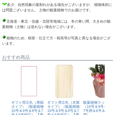
多少、自然現象の葉割れがある場合がございますが、 植物体的に
は問題ございません。 土物の観葉植物でのお届けです。
北海道・東北・信越・北陸等地域には、冬の寒い間、大きめの観
葉植物（土物）は送れない場合がございます。
植物のため、樹形・仕立て方・樹高等が写真と異なる場合がござ
います。
おすすめ商品
ギフト用立札（厚紙
ギフト用立札（木製
観葉植物ラッピン
タイプ）（観葉植物
タイプ）（観葉植物
（10号＆9号＆8号
10号＆9号＆8号＆7
10号＆9号＆8号＆7
7号用＆6号＆5号
号＆6号対応） 【通
号＆6号対応） 【通
用）