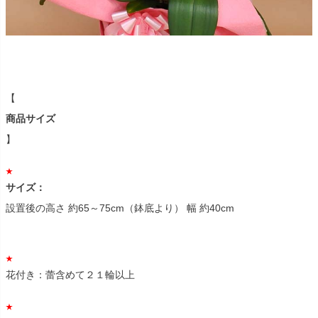
【
商品サイズ
】
サイズ：
設置後の高さ 約65～75cm（鉢底より） 幅 約40cm
花付き：蕾含めて２１輪以上