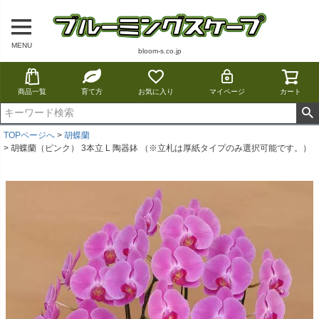
MENU
bloom-s.co.jp
商品一覧
育て方
お気に入り
マイページ
カート
TOPページへ
胡蝶蘭
胡蝶蘭（ピンク） 3本立 L 陶器鉢 （※立札は厚紙タイプのみ選択可能です。）