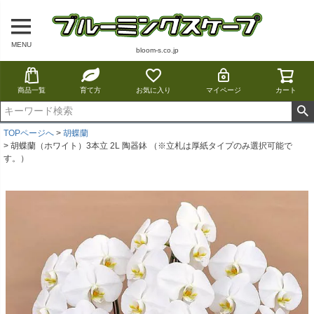
MENU
bloom-s.co.jp
商品一覧
育て方
お気に入り
マイページ
カート
TOPページへ
胡蝶蘭
胡蝶蘭（ホワイト）3本立 2L 陶器鉢 （※立札は厚紙タイプのみ選択可能で
す。）