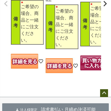
税込
ご希望の
ご希望の
ご希望の
場合、商
場合、商
場合、商
備
品と一緒
備
品と一緒
備
品と一緒
考
にご注文
考
にご注文
考
にご注文
くださ
くださ
くださ
い。
い。
い。
ペー
ジト
請求書払い 月締め決済可能
法人様限定
ップ