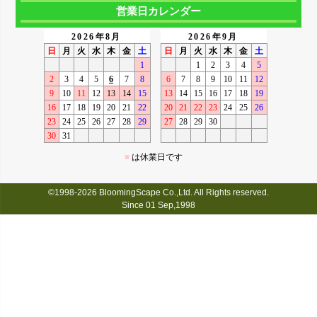
営業日カレンダー
©1998-2026 BloomingScape Co.,Ltd. All Rights reserved.
Since 01 Sep,1998