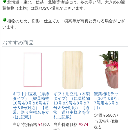
北海道・東北・信越・北陸等地域には、冬の寒い間、大きめの観
葉植物（土物）は送れない場合がございます。
植物のため、樹形・仕立て方・樹高等が写真と異なる場合がござ
います。
おすすめ商品
ギフト用立札（厚紙
ギフト用立札（木製
観葉植物ラッピン
タイプ）（観葉植物
タイプ）（観葉植物
（10号＆9号＆8号
10号＆9号＆8号＆7
10号＆9号＆8号＆7
7号用＆6号＆5号
号＆6号対応） 【通
号＆6号対応） 【通
用）
常、送り主様名を立
常、送り主様名を立
定価
¥
550
のところ
札に記載】
札に記載】
当店特別価格
¥
330
当店特別価格
¥
1
当店特別価格
¥
374
税込
税込