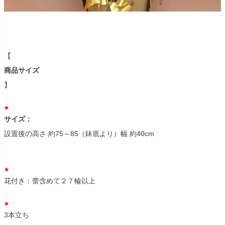
【
商品サイズ
】
サイズ：
設置後の高さ 約75～85（鉢底より）幅 約40cm
花付き：蕾含めて２７輪以上
3本立ち