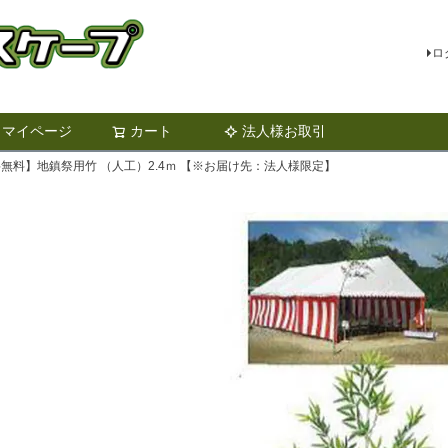
ロ
マイページ
カート
法人様お取引
検索
無料】地鎮祭用竹 （人工）2.4ｍ 【※お届け先：法人様限定】