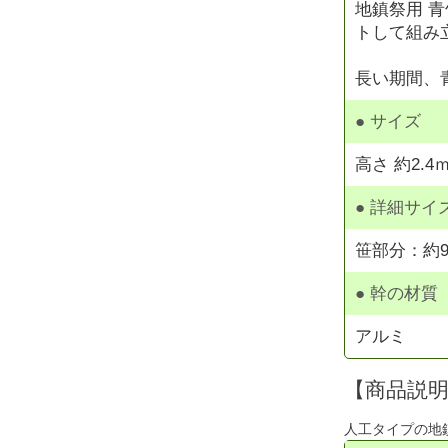
地鎮祭用 
トして組み
長い期間、
● サイズ
高さ 約2.4
● 詳細サイ
笹部分：約9
● 幹の材質
アルミ
【商品説
人工タイプの地