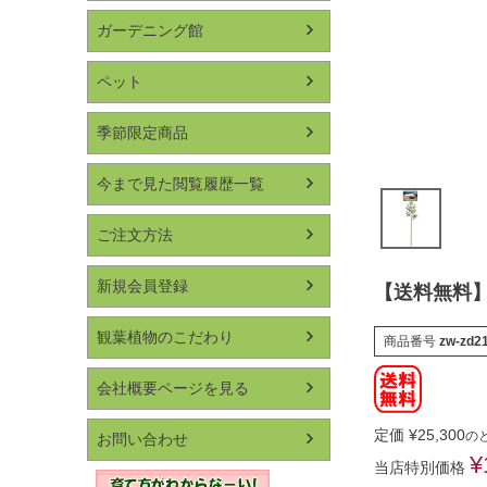
ガーデニング館
ペット
季節限定商品
今まで見た閲覧履歴一覧
ご注文方法
新規会員登録
【送料無料】
観葉植物のこだわり
商品番号
zw-zd2
会社概要ページを見る
定価
¥
25,300
の
お問い合わせ
¥
当店特別価格