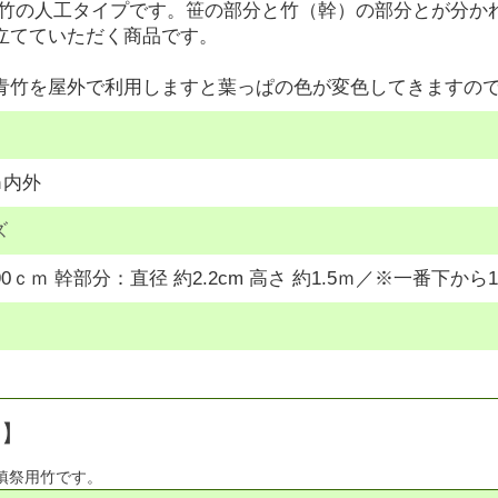
青竹の人工タイプです。笹の部分と竹（幹）の部分とが分か
立てていただく商品です。
青竹を屋外で利用しますと葉っぱの色が変色してきますの
ｍ内外
ズ
0ｃｍ 幹部分：直径 約2.2cm 高さ 約1.5ｍ／※一番下
明】
鎮祭用竹です。