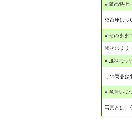
● 商品特徴
※台座はつ
● そのま
※そのまま
● 送料につ
この商品は
● 色合いに
写真とは、