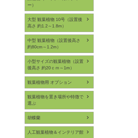
ー）
大型 観葉植物 10号（設置後
高さ 約1.2～1.8m）
中型 観葉植物（設置後高さ
約80cm～1.2m）
小型サイズの観葉植物（設置
後高さ 約20ｃｍ～1m）
観葉植物用 オプション
観葉植物を置き場所や特徴で
選ぶ
胡蝶蘭
人工観葉植物＆インテリア館