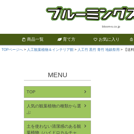
bloom-s.co.jp
商品一覧
育て方
お気に入り
TOPページへ
人工観葉植物＆インテリア館
人工竹 黒竹 青竹 地鎮祭用
【送料
MENU
TOP
人気の観葉植物の種類から選
ぶ
土を使わない清潔感のある観
葉植物（ハイドロカルチャ