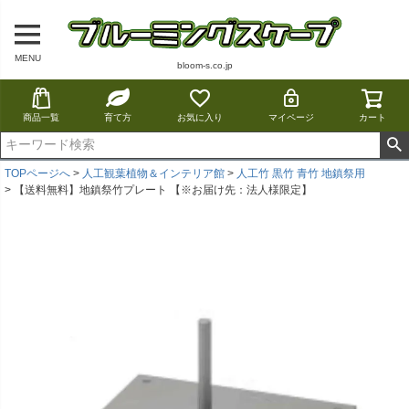
MENU
bloom-s.co.jp
商品一覧
育て方
お気に入り
マイページ
カート
TOPページへ
人工観葉植物＆インテリア館
人工竹 黒竹 青竹 地鎮祭用
【送料無料】地鎮祭竹プレート 【※お届け先：法人様限定】