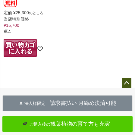
定価
¥
25,300
のところ
当店特別価格
¥
15,700
税込
ペー
ジト
請求書払い 月締め決済可能
法人様限定
ップ
へ
観葉植物の育て方も充実
ご購入後の