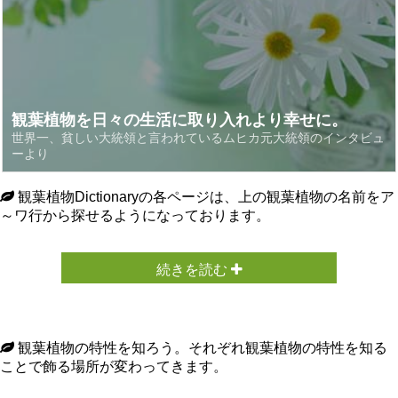
観葉植物を日々の生活に取り入れより幸せに。
世界一、貧しい大統領と言われているムヒカ元大統領のインタビュ
ーより
観葉植物Dictionaryの各ページは、上の観葉植物の名前をア
～ワ行から探せるようになっております。
続きを読む
さまざまな住宅事情から、観葉植物にとって望ましい光線がえら
れる環境は少ないですよね。 室内で楽しめるからこそ、適した
観葉植物の特性を知ろう。それぞれ観葉植物の特性を知る
明るさの場所で育てると元気に育てることができます。日照不足
ことで飾る場所が変わってきます。
（光線不足）になりますと、ひょろひょろっとした株になったり