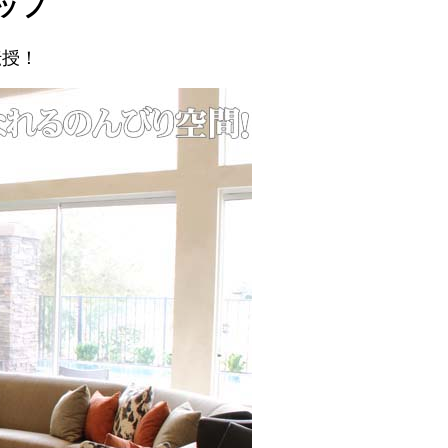
ップ
伝授！