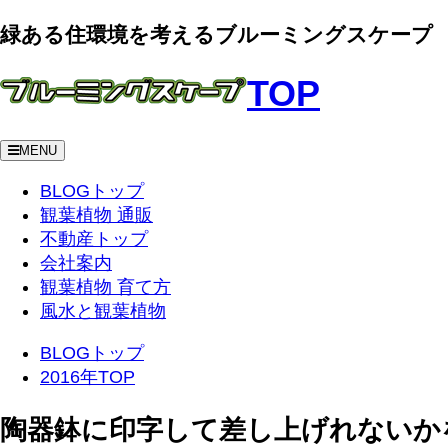
緑ある住環境を考えるブルーミングスケープ
TOP
MENU
BLOGトップ
観葉植物 通販
不動産トップ
会社案内
観葉植物 育て方
風水と観葉植物
BLOGトップ
2016年TOP
陶器鉢に印字して差し上げれないか