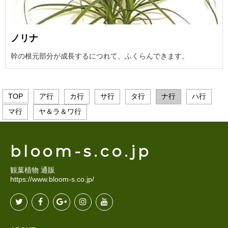
ノリナ
幹の根元部分が成長するにつれて、ふくらんできます。
TOP
ア行
カ行
サ行
タ行
ナ行
ハ行
マ行
ヤ＆ラ＆ワ行
bloom-s.co.jp
観葉植物 通販
https://www.bloom-s.co.jp/
Twitter
Facebook
Google
Instagram
YouTube
Plus