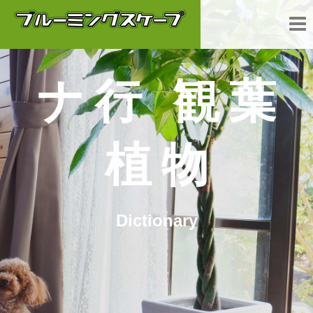
ナ行 観葉
植物
Dictionary