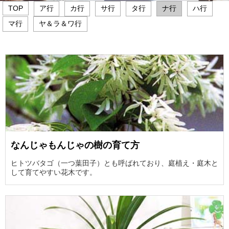
TOP
ア行
カ行
サ行
タ行
ナ行
ハ行
マ行
ヤ＆ラ＆ワ行
GREEN
LIST
なんじゃもんじゃの樹の育て方
ヒトツバタゴ（一つ葉田子）とも呼ばれており、庭植え・庭木と
して育てやすい花木です。