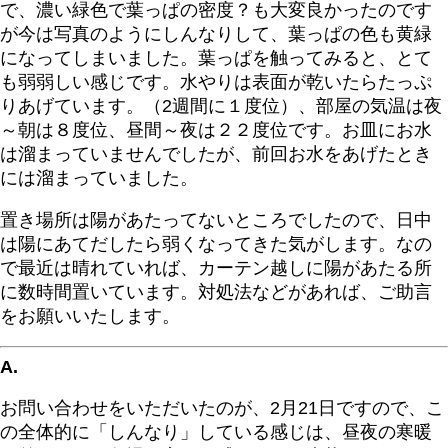
で、濃い緑色で葉っぱの密度？も大変良かったのです
が今は写真のようにしんなりして、葉っぱの色も黄緑
になってしまいました。葉っぱを触ってみると、とて
も弱弱しい感じです。水やりは表面が乾いたらたっぷ
りあげています。（2週間に１度位）、部屋の気温は夜
～朝は８度位、昼間～夜は２２度位です。お皿にお水
は溜まっていませんでしたが、前回お水をあげたとき
には溜まっていました。
置き場所は陽があたってないところでしたので、日中
は陽にあてだしたら弱くなってきた気がします。なの
で最近は晴れていれば、カーテン越しに陽があたる所
に数時間置いています。対処法などがあれば、ご助言
をお願いいたします。
A.
お問い合わせをいただいたのが、2月21日ですので、こ
の全体的に「しんなり」している感じは、昼夜の寒暖