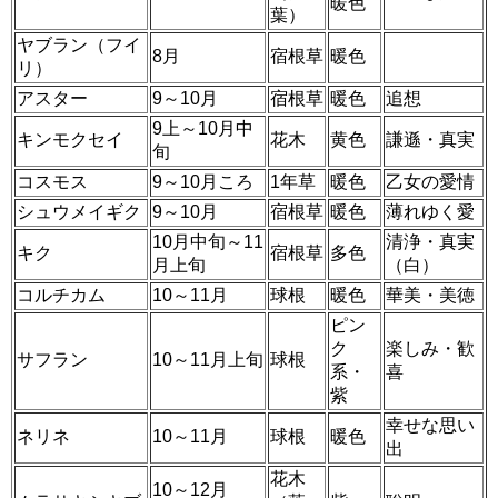
暖色
葉）
ヤブラン（フイ
8月
宿根草
暖色
リ）
アスター
9～10月
宿根草
暖色
追想
9上～10月中
キンモクセイ
花木
黄色
謙遜・真実
旬
コスモス
9～10月ころ
1年草
暖色
乙女の愛情
シュウメイギク
9～10月
宿根草
暖色
薄れゆく愛
10月中旬～11
清浄・真実
キク
宿根草
多色
月上旬
（白）
コルチカム
10～11月
球根
暖色
華美・美徳
ピン
ク
楽しみ・歓
サフラン
10～11月上旬
球根
系・
喜
紫
幸せな思い
ネリネ
10～11月
球根
暖色
出
花木
10～12月