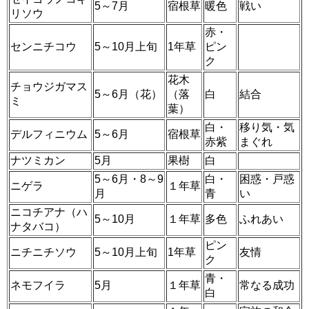
5～7月
宿根草
暖色
戦い
リソウ
赤・
センニチコウ
5～10月上旬
1年草
ピン
ク
花木
チョウジガマス
5～6月（花）
（落
白
結合
ミ
葉）
白・
移り気・気
デルフィニウム
5～6月
宿根草
赤紫
まぐれ
ナツミカン
5月
果樹
白
5～6月・8～9
白・
困惑・戸惑
ニゲラ
１年草
月
青
い
ニコチアナ（ハ
5～10月
１年草
多色
ふれあい
ナタバコ）
ピン
ニチニチソウ
5～10月上旬
1年草
友情
ク
青・
ネモフイラ
5月
１年草
常なる成功
白