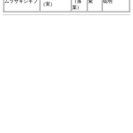
ムラサキシキブ
（落
紫
聡明
（実）
葉）