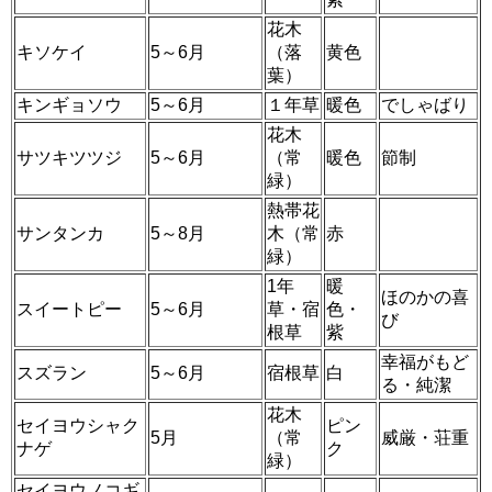
花木
キソケイ
5～6月
（落
黄色
葉）
キンギョソウ
5～6月
１年草
暖色
でしゃばり
花木
サツキツツジ
5～6月
（常
暖色
節制
緑）
熱帯花
サンタンカ
5～8月
木（常
赤
緑）
1年
暖
ほのかの喜
スイートピー
5～6月
草・宿
色・
び
根草
紫
幸福がもど
スズラン
5～6月
宿根草
白
る・純潔
花木
セイヨウシャク
ピン
5月
（常
威厳・荘重
ナゲ
ク
緑）
セイヨウノコギ