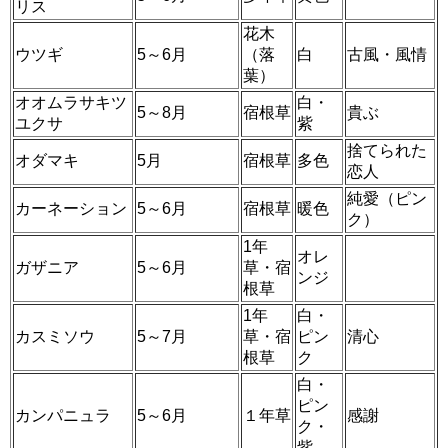
リス
花木
ウツギ
5～6月
（落
白
古風・風情
葉）
オオムラサキツ
白・
5～8月
宿根草
貴ぶ
ユクサ
紫
捨てられた
オダマキ
5月
宿根草
多色
恋人
純愛（ピン
カーネーション
5～6月
宿根草
暖色
ク）
1年
オレ
ガザニア
5～6月
草・宿
ンジ
根草
1年
白・
カスミソウ
5～7月
草・宿
ピン
清心
根草
ク
白・
ピン
カンパニュラ
5～6月
１年草
感謝
ク・
紫