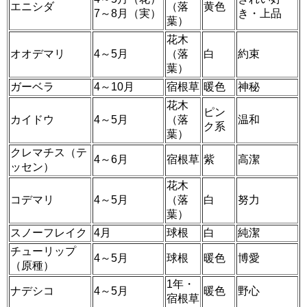
エニシダ
（落
黄色
7～8月（実）
き・上品
葉）
花木
オオデマリ
4～5月
（落
白
約束
葉）
ガーベラ
4～10月
宿根草
暖色
神秘
花木
ピン
カイドウ
4～5月
（落
温和
ク系
葉）
クレマチス（テ
4～6月
宿根草
紫
高潔
ッセン）
花木
コデマリ
4～5月
（落
白
努力
葉）
スノーフレイク
4月
球根
白
純潔
チューリップ
4～5月
球根
暖色
博愛
（原種）
1年・
ナデシコ
4～5月
暖色
野心
宿根草