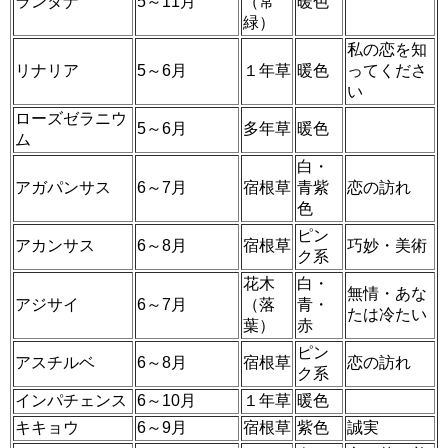
ランタナ
5～11月
（常
暖色
緑）
私の恋を知
リナリア
5～6月
１年草
暖色
ってくださ
い
ローズゼラニウ
5～6月
多年草
暖色
ム
白・
アガパンサス
6～7月
宿根草
青紫
恋の訪れ
色
ピン
アカンサス
6～8月
宿根草
巧妙・美術
ク系
花木
白・
無情・あな
アジサイ
6～7月
（落
青・
たは冷たい
葉）
赤
ピン
アスチルベ
6～8月
宿根草
恋の訪れ
ク系
インパチェンス
6～10月
１年草
暖色
キキョウ
6～9月
宿根草
紫色
誠実