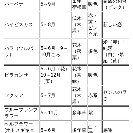
１年・
家族の和合
バーベナ
5～9月
暖色
宿根草
（ピンク）
赤・
低木
黄・
ハイビスカス
5～8月
（常
新しい恋
ピン
緑）
ク系
愛（赤）･
花木
バラ（ツルバ
5～6月・9～
純潔
（落
多色
ラ）
10月ころ
（白）･嫉
葉）
妬（黄）
5～6月（花）
花木
ピラカンサ
10～12月
（常
暖色
（実）
緑）
花木
センスの良
フクシア
5～7月
（常
赤系
さ
緑）
ブルーファンフ
5～11月
多年草
紫
ラワー
ベルフラワー
白・
(オトメギキョ
5～6月
多年草
感謝