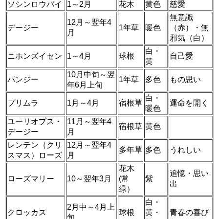
ソシンロウバイ
1～2月
花木
黄色
慈愛
無意識
12月～翌年4
デージー
1年草
暖色
（赤）・無
月
邪気（白）
白・
ニホンズイセン
1～4月
球根
自己愛
黄
10月中旬～翌
パンジー
1年草
多色
もの思い
年6月上旬
白・
プリムラ
1月～4月
宿根草
運命を開く
暖色
ユーリオプス・
11月～翌年4
宿根草
黄色
デージー
月
レンテン（クリ
12月～翌年4
多年草
多色
うれしい
スマス）ローズ
月
花木
追憶・思い
ローズマリー
10～翌年3月
(常
紫
出
緑）
白・
2月中～4月上
クロッカス
球根
黄・
青春の喜び
旬