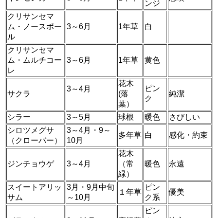
ンジ
クリサンセマ
ム・ノースポー
3～6月
1年草
白
ル
クリサンセマ
ム・ムルチコー
3～6月
1年草
黄色
レ
花木
ピン
3～4月
サクラ
(落
純潔
ク
葉）
シラー
3～5月
球根
暖色
さびしい
シロツメグサ
3～4月・9～
多年草
白
感化・約束
（クローバー）
10月
花木
ジンチョウゲ
3～4月
（常
暖色
永遠
緑）
スイートアリッ
3月・9月中旬
ピン
１年草
優美
サム
～10月
ク系
ピン