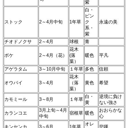
紫
白・
ピン
ストック
2～4月中旬
1年草
ク
永遠の美
系・
紫
チオドノクサ
2～4月
球根
青
花木
ボケ
2～4月（花）
(落
暖色
平凡
葉）
アゲラタム
3～10月中旬
１年草
多色
信頼
花木
オウバイ
3～4月
（落
黄色
希望
葉）
白・
逆境に負け
カモミール
3～8月
１年草
黄
ない強さ
3月上旬～4月
おおらかな
カランコエ
宿根草
暖色
中旬
心
オレ
キンセンカ
3～6月
1年草
悲嘆