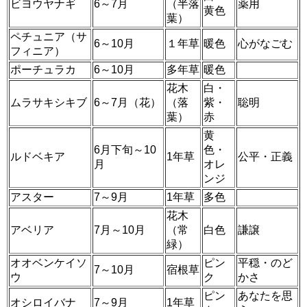
ビヨウヤナギ
6～7月
（半落
薬用
黄色
葉）
ペチュニア（サ
6～10月
１年草
暖色
心がなごむ
フィニア）
ポーチュラカ
6～10月
多年草
暖色
花木
白・
ムラサキシキブ
6～7月（花）
（落
紫・
聡明
葉）
赤
黄
6月下旬～10
色・
ルドベキア
1年草
公平・正義
月
オレ
ンジ
アスター
7～9月
1年草
多色
花木
アベリア
7月～10月
（常
白色
謙譲
緑）
オオベンケイソ
ピン
平穏・のど
7～10月
宿根草
ウ
ク
かさ
ピン
あなたを思
オシロイバナ
7～9月
1年草