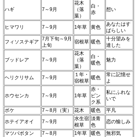
花木
白・
ハギ
7～9月
（落
想い
赤
葉）
あなたはす
ヒマワリ
7～9月
1年草
黄色
ばらしい
7月下旬～9月
十分望みを
フィソステギア
宿根草
暖色
上旬
達した
花木
白・
ブッドレア
7～9月
（落
魅力
暖色
葉）
１年・
常に記憶せ
ヘリクリサム
7～9月
暖色
宿根草
よ
赤・
私にふれな
ホウセンカ
7～9月
1年草
ピン
いで
ク系
ボケ
7～8月（実）
花木
暖色
平凡
水生宿
淡青
ホテイアオイ
7～9月
恋の愉しみ
根草
色
マツバボタン
7～8月
1年草
暖色
無邪気