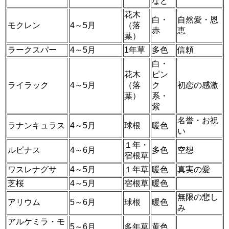
など
花木
白・
自然愛・恩
モクレン
4～5月
（落
赤
恵
葉）
ラークスパー
4～5月
1年草
多色
信頼
白・
花木
ピン
ライラック
4～5月
（落
ク
初恋の感激
葉）
系・
紫
名誉・お祝
ラナンキュラス
4～5月
球根
暖色
い
１年・
ルピナス
4～6月
多色
空想
宿根草
ワスレナグサ
4～5月
１年草
暖色
真実の愛
芝桜
4～5月
宿根草
暖色
無限の悲し
アリウム
5～6月
球根
暖色
み
アルケミラ・モ
5～6月
多年草
黄色