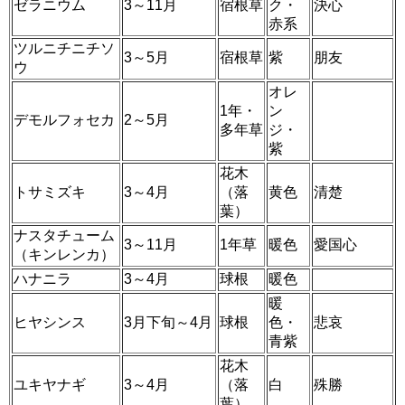
ゼラニウム
3～11月
宿根草
ク・
決心
赤系
ツルニチニチソ
3～5月
宿根草
紫
朋友
ウ
オレ
1年・
ン
デモルフォセカ
2～5月
多年草
ジ・
紫
花木
トサミズキ
3～4月
（落
黄色
清楚
葉）
ナスタチューム
3～11月
1年草
暖色
愛国心
（キンレンカ）
ハナニラ
3～4月
球根
暖色
暖
ヒヤシンス
3月下旬～4月
球根
色・
悲哀
青紫
花木
ユキヤナギ
3～4月
（落
白
殊勝
葉）