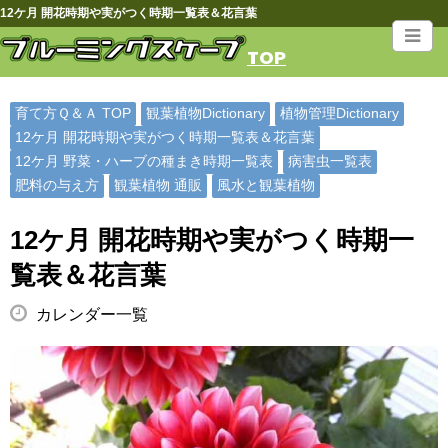
12ケ月 開花時期や実がつく時期一覧表＆花言葉
TOP
育て方Ｑ＆Ａ TOP
観葉植物Dictionary
植物管理Dictionary
12ケ月 開花時期や実がつく時期一覧表＆花言葉
12ケ月 野菜・ハーブの種まき時期一覧表
病害虫一覧表
肥料の与え方
観葉植物 通販
風水と観葉植物
12ケ月 開花時期や実がつく時期一
覧表＆花言葉
カレンダー一覧