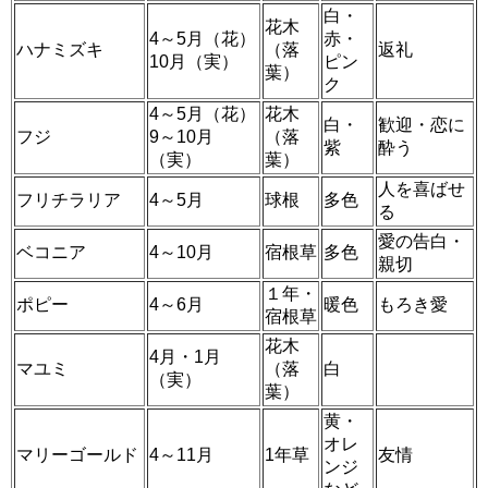
白・
花木
4～5月（花）
赤・
ハナミズキ
（落
返礼
10月（実）
ピン
葉）
ク
4～5月（花）
花木
白・
歓迎・恋に
フジ
9～10月
（落
紫
酔う
（実）
葉）
人を喜ばせ
フリチラリア
4～5月
球根
多色
る
愛の告白・
ベコニア
4～10月
宿根草
多色
親切
１年・
ポピー
4～6月
暖色
もろき愛
宿根草
花木
4月・1月
マユミ
（落
白
（実）
葉）
黄・
オレ
マリーゴールド
4～11月
1年草
友情
ンジ