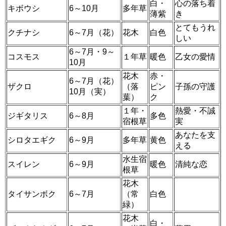
白・
心の落ち着
キボウシ
6～10月
多年草
薄紫
き
とてもうれ
クチナシ
6～7月（花）
花木
白色
しい
6～7月・9～
コスモス
１年草
暖色
乙女の愛情
10月
花木
赤・
6～7月（花）
ザクロ
（落
ピン
子孫の守護
10月（実）
葉）
ク
１年・
熱愛・不誠
ジギタリス
6～8月
多色
宿根草
実
あなたを支
シロタエギク
6～9月
多年草
黄色
える
水生宿
スイレン
6～9月
暖色
清純な恋
根草
花木
タイサンボク
6～7月
（常
白色
緑）
花木
白・