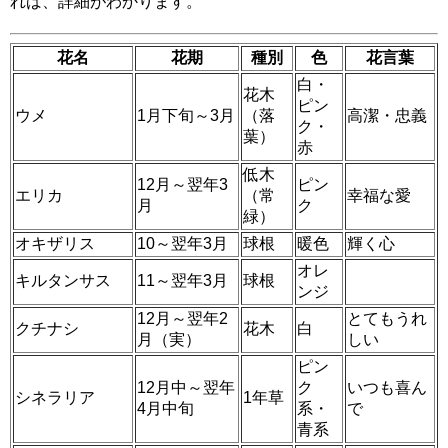
れば、詳細がわかります。
花名
花期
種別
色
花言葉
白・
花木
ピン
ウメ
1月下旬～3月
（落
高潔・忠義
ク・
葉）
赤
低木
12月～翌年3
ピン
エリカ
（常
幸福な愛
月
ク
緑）
オキザリス
10～翌年3月
球根
暖色
輝く心
オレ
キルタンサス
11～翌年3月
球根
ンジ
12月～翌年2
とてもうれ
クチナシ
花木
白
月（実）
しい
ピン
12月中～翌年
ク
いつも喜ん
シネラリア
1年草
4月中旬
系・
で
青系