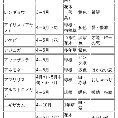
花木
レンギョウ
3～4月
（落
黄色
希望
葉）
アイリス（アヤ
球根・
4～6月下旬
多色
愛・優雅
メ）
宿根草
つる性
淡紫
才能・唯一
アケビ
4～5月（花）
花木
色
の恋
アジュガ
4～5月
多年草
紫色
ピン
アッツザクラ
4～5月
球根
ク系
アネモネ
4～5月
球根
多色
はかない恋
4月旬～5月中
白・
アマリリス
球根
おしゃべり
旬・6～7月
赤系
アルストロメリ
4～5月
球根
暖色
援助・持続
ア
白・
エギザカム
4～10月
1年草
紫
花木
4～5月（花）
きれい好