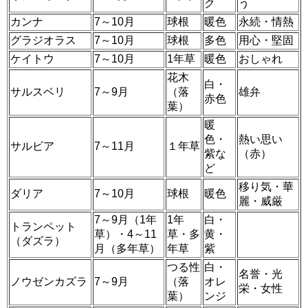
ク
う
カンナ
7～10月
球根
暖色
永続・情熱
グラジオラス
7～10月
球根
多色
用心・堅固
ケイトウ
7～10月
1年草
暖色
おしゃれ
花木
白・
サルスベリ
7～9月
（落
雄弁
赤色
葉）
暖
色・
熱い思い
サルビア
7～11月
１年草
紫な
（赤）
ど
移り気・華
ダリア
7～10月
球根
暖色
麗・威厳
7～9月（1年
1年
白・
トランペット
草）・4～11
草・多
黄・
（ダズラ）
月（多年草）
年草
紫
つる性
白・
名誉・光
ノウゼンカズラ
7～9月
（落
オレ
栄・女性
葉）
ンジ