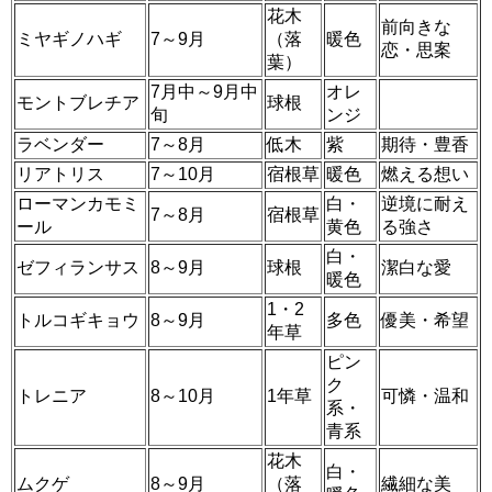
花木
前向きな
ミヤギノハギ
7～9月
（落
暖色
恋・思案
葉）
7月中～9月中
オレ
モントブレチア
球根
旬
ンジ
ラベンダー
7～8月
低木
紫
期待・豊香
リアトリス
7～10月
宿根草
暖色
燃える想い
ローマンカモミ
白・
逆境に耐え
7～8月
宿根草
ール
黄色
る強さ
白・
ゼフィランサス
8～9月
球根
潔白な愛
暖色
1・2
トルコギキョウ
8～9月
多色
優美・希望
年草
ピン
ク
トレニア
8～10月
1年草
可憐・温和
系・
青系
花木
白・
ムクゲ
8～9月
（落
繊細な美