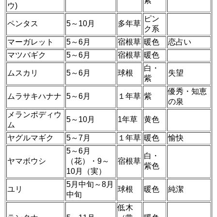
紫
ウ)
ピン
ペンタス
5～10月
多年草
ク系
マーガレット
5～6月
宿根草
暖色
恋占い
マツバギク
5～6月
宿根草
暖色
白・
ムスカリ
5～6月
球根
失望
紫
優秀・知恵
ムラサキハナナ
5～6月
１年草
紫
の泉
メランポディウ
5～10月
1年草
黄色
ム
ヤグルマギク
5～7月
１年草
暖色
愉快
5～6月
白・
ヤマボウシ
（花）・9～
宿根草
紫色
10月（実）
5月中旬～8月
ユリ
球根
暖色
純潔
中旬
低木