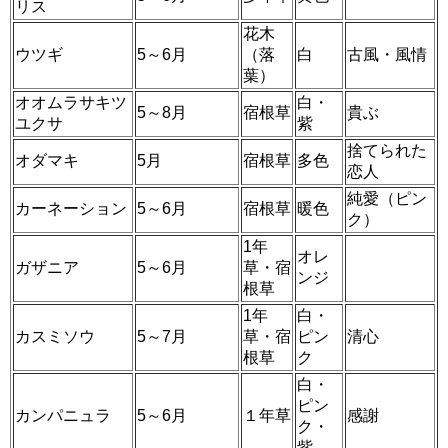
リス
花木
ウツギ
5～6月
（落
白
古風・風情
葉）
オオムラサキツ
白・
5～8月
宿根草
貴ぶ
ユクサ
紫
捨てられた
オダマキ
5月
宿根草
多色
恋人
純愛（ピン
カーネーション
5～6月
宿根草
暖色
ク）
1年
オレ
ガザニア
5～6月
草・宿
ンジ
根草
1年
白・
カスミソウ
5～7月
草・宿
ピン
清心
根草
ク
白・
ピン
カンパニュラ
5～6月
１年草
感謝
ク・
紫