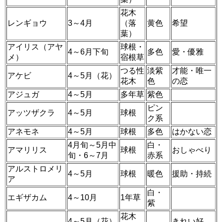
花木
レンギョウ
3～4月
（落
黄色
希望
葉）
アイリス（アヤ
球根・
4～6月下旬
多色
愛・優雅
メ）
宿根草
つる性
淡紫
才能・唯一
アケビ
4～5月（花）
花木
色
の恋
アジュガ
4～5月
多年草
紫色
ピン
アッツザクラ
4～5月
球根
ク系
アネモネ
4～5月
球根
多色
はかない恋
4月旬～5月中
白・
アマリリス
球根
おしゃべり
旬・6～7月
赤系
アルストロメリ
4～5月
球根
暖色
援助・持続
ア
白・
エギザカム
4～10月
1年草
紫
花木
4～5月（花）
きれい好