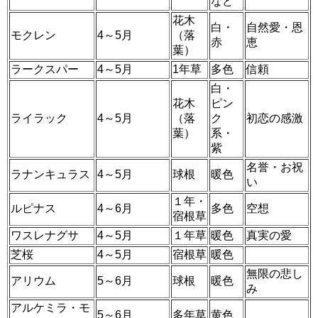
など
花木
白・
自然愛・恩
モクレン
4～5月
（落
赤
恵
葉）
ラークスパー
4～5月
1年草
多色
信頼
白・
花木
ピン
ライラック
4～5月
（落
ク
初恋の感激
葉）
系・
紫
名誉・お祝
ラナンキュラス
4～5月
球根
暖色
い
１年・
ルピナス
4～6月
多色
空想
宿根草
ワスレナグサ
4～5月
１年草
暖色
真実の愛
芝桜
4～5月
宿根草
暖色
無限の悲し
アリウム
5～6月
球根
暖色
み
アルケミラ・モ
5～6月
多年草
黄色