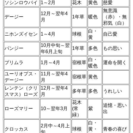
ソシンロウバイ
1～2月
花木
黄色
慈愛
無意識
12月～翌年4
デージー
1年草
暖色
（赤）・無
月
邪気（白）
白・
ニホンズイセン
1～4月
球根
自己愛
黄
10月中旬～翌
パンジー
1年草
多色
もの思い
年6月上旬
白・
プリムラ
1月～4月
宿根草
運命を開く
暖色
ユーリオプス・
11月～翌年4
宿根草
黄色
デージー
月
レンテン（クリ
12月～翌年4
多年草
多色
うれしい
スマス）ローズ
月
花木
追憶・思い
ローズマリー
10～翌年3月
(常
紫
出
緑）
白・
2月中～4月上
クロッカス
球根
黄・
青春の喜び
旬