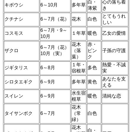
白・
心の落ち着
キボウシ
6～10月
多年草
薄紫
き
とてもうれ
クチナシ
6～7月（花）
花木
白色
しい
6～7月・9～
コスモス
１年草
暖色
乙女の愛情
10月
花木
赤・
6～7月（花）
ザクロ
（落
ピン
子孫の守護
10月（実）
葉）
ク
１年・
熱愛・不誠
ジギタリス
6～8月
多色
宿根草
実
あなたを支
シロタエギク
6～9月
多年草
黄色
える
水生宿
スイレン
6～9月
暖色
清純な恋
根草
花木
タイサンボク
6～7月
（常
白色
緑）
花木
白・