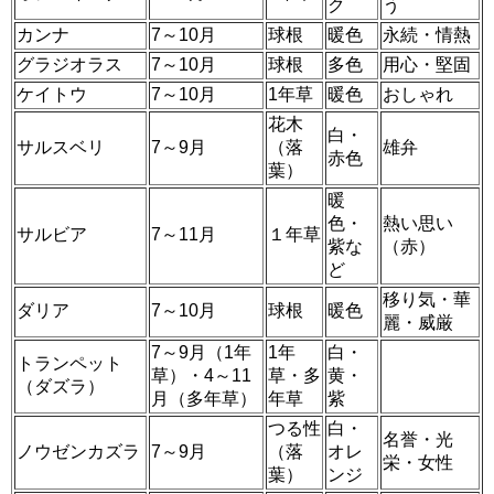
ク
う
カンナ
7～10月
球根
暖色
永続・情熱
グラジオラス
7～10月
球根
多色
用心・堅固
ケイトウ
7～10月
1年草
暖色
おしゃれ
花木
白・
サルスベリ
7～9月
（落
雄弁
赤色
葉）
暖
色・
熱い思い
サルビア
7～11月
１年草
紫な
（赤）
ど
移り気・華
ダリア
7～10月
球根
暖色
麗・威厳
7～9月（1年
1年
白・
トランペット
草）・4～11
草・多
黄・
（ダズラ）
月（多年草）
年草
紫
つる性
白・
名誉・光
ノウゼンカズラ
7～9月
（落
オレ
栄・女性
葉）
ンジ