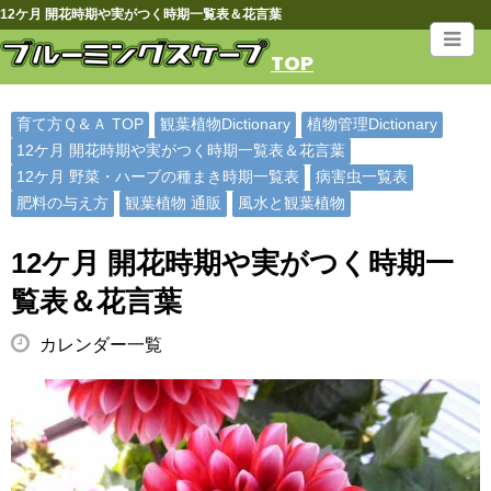
12ケ月 開花時期や実がつく時期一覧表＆花言葉
TOP
育て方Ｑ＆Ａ TOP
観葉植物Dictionary
植物管理Dictionary
12ケ月 開花時期や実がつく時期一覧表＆花言葉
12ケ月 野菜・ハーブの種まき時期一覧表
病害虫一覧表
肥料の与え方
観葉植物 通販
風水と観葉植物
12ケ月 開花時期や実がつく時期一
覧表＆花言葉
カレンダー一覧