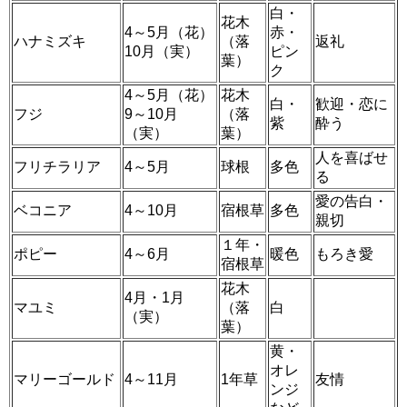
白・
花木
4～5月（花）
赤・
ハナミズキ
（落
返礼
10月（実）
ピン
葉）
ク
4～5月（花）
花木
白・
歓迎・恋に
フジ
9～10月
（落
紫
酔う
（実）
葉）
人を喜ばせ
フリチラリア
4～5月
球根
多色
る
愛の告白・
ベコニア
4～10月
宿根草
多色
親切
１年・
ポピー
4～6月
暖色
もろき愛
宿根草
花木
4月・1月
マユミ
（落
白
（実）
葉）
黄・
オレ
マリーゴールド
4～11月
1年草
友情
ンジ