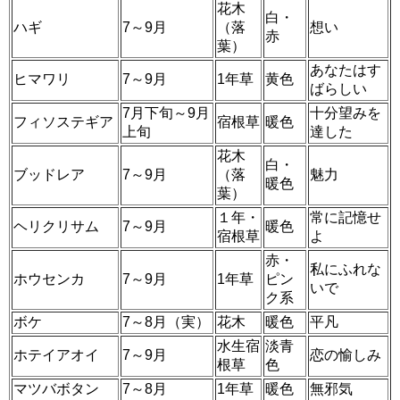
花木
白・
ハギ
7～9月
（落
想い
赤
葉）
あなたはす
ヒマワリ
7～9月
1年草
黄色
ばらしい
7月下旬～9月
十分望みを
フィソステギア
宿根草
暖色
上旬
達した
花木
白・
ブッドレア
7～9月
（落
魅力
暖色
葉）
１年・
常に記憶せ
ヘリクリサム
7～9月
暖色
宿根草
よ
赤・
私にふれな
ホウセンカ
7～9月
1年草
ピン
いで
ク系
ボケ
7～8月（実）
花木
暖色
平凡
水生宿
淡青
ホテイアオイ
7～9月
恋の愉しみ
根草
色
マツバボタン
7～8月
1年草
暖色
無邪気