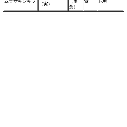
ムラサキシキブ
（落
紫
聡明
（実）
葉）