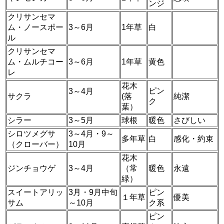
ンジ
クリサンセマ
ム・ノースポー
3～6月
1年草
白
ル
クリサンセマ
ム・ムルチコー
3～6月
1年草
黄色
レ
花木
ピン
3～4月
サクラ
(落
純潔
ク
葉）
シラー
3～5月
球根
暖色
さびしい
シロツメグサ
3～4月・9～
多年草
白
感化・約束
（クローバー）
10月
花木
ジンチョウゲ
3～4月
（常
暖色
永遠
緑）
スイートアリッ
3月・9月中旬
ピン
１年草
優美
サム
～10月
ク系
ピン