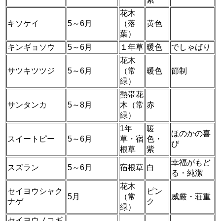
花木
キソケイ
5～6月
（落
黄色
葉）
キンギョソウ
5～6月
１年草
暖色
でしゃばり
花木
サツキツツジ
5～6月
（常
暖色
節制
緑）
熱帯花
サンタンカ
5～8月
木（常
赤
緑）
1年
暖
ほのかの喜
スイートピー
5～6月
草・宿
色・
び
根草
紫
幸福がもど
スズラン
5～6月
宿根草
白
る・純潔
花木
セイヨウシャク
ピン
5月
（常
威厳・荘重
ナゲ
ク
緑）
セイヨウノコギ