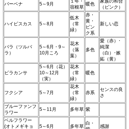
１年・
家族の和合
バーベナ
5～9月
暖色
宿根草
（ピンク）
赤・
低木
黄・
ハイビスカス
5～8月
（常
新しい恋
ピン
緑）
ク系
愛（赤）･
花木
バラ（ツルバ
5～6月・9～
純潔
（落
多色
ラ）
10月ころ
（白）･嫉
葉）
妬（黄）
5～6月（花）
花木
ピラカンサ
10～12月
（常
暖色
（実）
緑）
花木
センスの良
フクシア
5～7月
（常
赤系
さ
緑）
ブルーファンフ
5～11月
多年草
紫
ラワー
ベルフラワー
白・
(オトメギキョ
5～6月
多年草
感謝