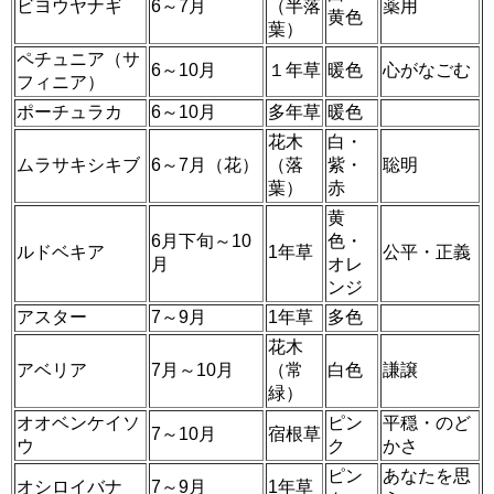
ビヨウヤナギ
6～7月
（半落
薬用
黄色
葉）
ペチュニア（サ
6～10月
１年草
暖色
心がなごむ
フィニア）
ポーチュラカ
6～10月
多年草
暖色
花木
白・
ムラサキシキブ
6～7月（花）
（落
紫・
聡明
葉）
赤
黄
6月下旬～10
色・
ルドベキア
1年草
公平・正義
月
オレ
ンジ
アスター
7～9月
1年草
多色
花木
アベリア
7月～10月
（常
白色
謙譲
緑）
オオベンケイソ
ピン
平穏・のど
7～10月
宿根草
ウ
ク
かさ
ピン
あなたを思
オシロイバナ
7～9月
1年草