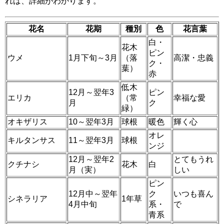
れば、詳細がわかります。
花名
花期
種別
色
花言葉
白・
花木
ピン
ウメ
1月下旬～3月
（落
高潔・忠義
ク・
葉）
赤
低木
12月～翌年3
ピン
エリカ
（常
幸福な愛
月
ク
緑）
オキザリス
10～翌年3月
球根
暖色
輝く心
オレ
キルタンサス
11～翌年3月
球根
ンジ
12月～翌年2
とてもうれ
クチナシ
花木
白
月（実）
しい
ピン
12月中～翌年
ク
いつも喜ん
シネラリア
1年草
4月中旬
系・
で
青系