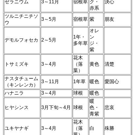
ゼラニウム
3～11月
宿根草
ク・
決心
赤系
ツルニチニチソ
3～5月
宿根草
紫
朋友
ウ
オレ
1年・
ン
デモルフォセカ
2～5月
多年草
ジ・
紫
花木
トサミズキ
3～4月
（落
黄色
清楚
葉）
ナスタチューム
3～11月
1年草
暖色
愛国心
（キンレンカ）
ハナニラ
3～4月
球根
暖色
暖
ヒヤシンス
3月下旬～4月
球根
色・
悲哀
青紫
花木
ユキヤナギ
3～4月
（落
白
殊勝
葉）