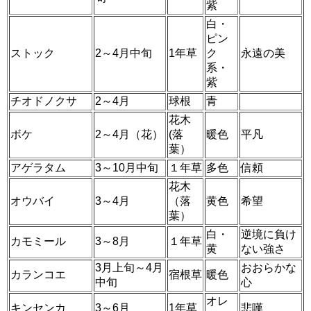
紫
白・
ピン
ストック
2～4月中旬
1年草
ク
永遠の美
系・
紫
チオドノクサ
2～4月
球根
青
花木
ボケ
2～4月（花）
(落
暖色
平凡
葉）
アゲラタム
3～10月中旬
１年草
多色
信頼
花木
オウバイ
3～4月
（落
黄色
希望
葉）
白・
逆境に負け
カモミール
3～8月
１年草
黄
ない強さ
3月上旬～4月
おおらかな
カランコエ
宿根草
暖色
中旬
心
オレ
キンセンカ
3～6月
1年草
悲嘆