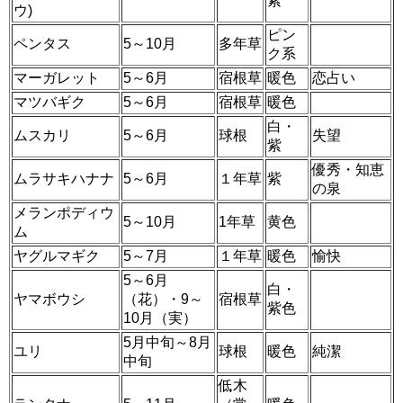
紫
ウ)
ピン
ペンタス
5～10月
多年草
ク系
マーガレット
5～6月
宿根草
暖色
恋占い
マツバギク
5～6月
宿根草
暖色
白・
ムスカリ
5～6月
球根
失望
紫
優秀・知恵
ムラサキハナナ
5～6月
１年草
紫
の泉
メランポディウ
5～10月
1年草
黄色
ム
ヤグルマギク
5～7月
１年草
暖色
愉快
5～6月
白・
ヤマボウシ
（花）・9～
宿根草
紫色
10月（実）
5月中旬～8月
ユリ
球根
暖色
純潔
中旬
低木