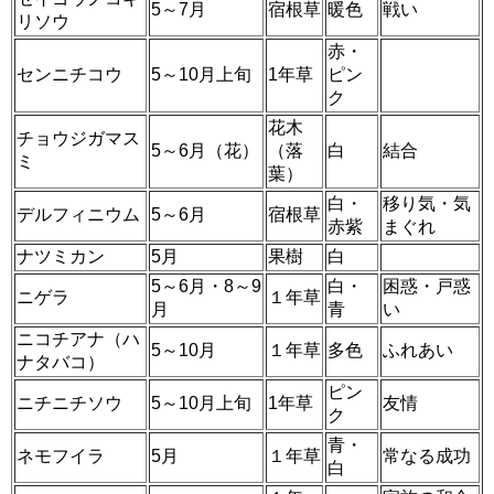
5～7月
宿根草
暖色
戦い
リソウ
赤・
センニチコウ
5～10月上旬
1年草
ピン
ク
花木
チョウジガマス
5～6月（花）
（落
白
結合
ミ
葉）
白・
移り気・気
デルフィニウム
5～6月
宿根草
赤紫
まぐれ
ナツミカン
5月
果樹
白
5～6月・8～9
白・
困惑・戸惑
ニゲラ
１年草
月
青
い
ニコチアナ（ハ
5～10月
１年草
多色
ふれあい
ナタバコ）
ピン
ニチニチソウ
5～10月上旬
1年草
友情
ク
青・
ネモフイラ
5月
１年草
常なる成功
白