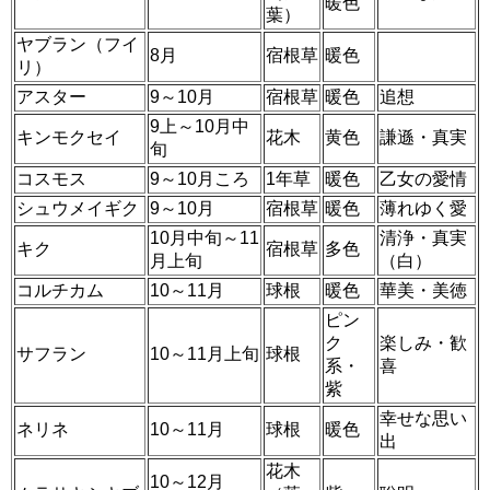
暖色
葉）
ヤブラン（フイ
8月
宿根草
暖色
リ）
アスター
9～10月
宿根草
暖色
追想
9上～10月中
キンモクセイ
花木
黄色
謙遜・真実
旬
コスモス
9～10月ころ
1年草
暖色
乙女の愛情
シュウメイギク
9～10月
宿根草
暖色
薄れゆく愛
10月中旬～11
清浄・真実
キク
宿根草
多色
月上旬
（白）
コルチカム
10～11月
球根
暖色
華美・美徳
ピン
ク
楽しみ・歓
サフラン
10～11月上旬
球根
系・
喜
紫
幸せな思い
ネリネ
10～11月
球根
暖色
出
花木
10～12月