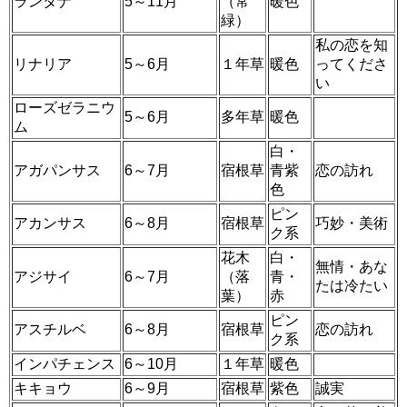
ランタナ
5～11月
（常
暖色
緑）
私の恋を知
リナリア
5～6月
１年草
暖色
ってくださ
い
ローズゼラニウ
5～6月
多年草
暖色
ム
白・
アガパンサス
6～7月
宿根草
青紫
恋の訪れ
色
ピン
アカンサス
6～8月
宿根草
巧妙・美術
ク系
花木
白・
無情・あな
アジサイ
6～7月
（落
青・
たは冷たい
葉）
赤
ピン
アスチルベ
6～8月
宿根草
恋の訪れ
ク系
インパチェンス
6～10月
１年草
暖色
キキョウ
6～9月
宿根草
紫色
誠実