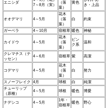
エニシダ
（落
黄色
7～8月（実）
き・上品
葉）
花木
オオデマリ
4～5月
（落
白
約束
葉）
ガーベラ
4～10月
宿根草
暖色
神秘
花木
ピン
カイドウ
4～5月
（落
温和
ク系
葉）
クレマチス（テ
4～6月
宿根草
紫
高潔
ッセン）
花木
コデマリ
4～5月
（落
白
努力
葉）
スノーフレイク
4月
球根
白
純潔
チューリップ
4～5月
球根
暖色
博愛
（原種）
1年・
ナデシコ
4～5月
暖色
野心
宿根草