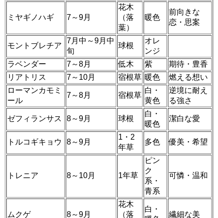
花木
前向きな
ミヤギノハギ
7～9月
（落
暖色
恋・思案
葉）
7月中～9月中
オレ
モントブレチア
球根
旬
ンジ
ラベンダー
7～8月
低木
紫
期待・豊香
リアトリス
7～10月
宿根草
暖色
燃える想い
ローマンカモミ
白・
逆境に耐え
7～8月
宿根草
ール
黄色
る強さ
白・
ゼフィランサス
8～9月
球根
潔白な愛
暖色
1・2
トルコギキョウ
8～9月
多色
優美・希望
年草
ピン
ク
トレニア
8～10月
1年草
可憐・温和
系・
青系
花木
白・
ムクゲ
8～9月
（落
繊細な美