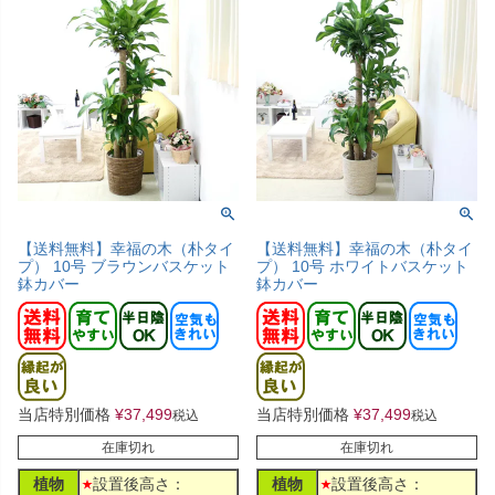
【送料無料】幸福の木（朴タイ
【送料無料】幸福の木（朴タイ
プ） 10号 ブラウンバスケット
プ） 10号 ホワイトバスケット
鉢カバー
鉢カバー
当店特別価格
¥
37,499
当店特別価格
¥
37,499
税込
税込
在庫切れ
在庫切れ
植物
設置後高さ：
植物
設置後高さ：