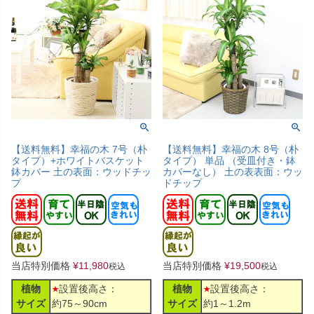
【送料無料】幸福の木 7号（朴
【送料無料】幸福の木 8号（朴
タイプ）+ホワイトバスケット
タイプ） 単品 （受皿付き・鉢
鉢カバー 土の表面：ウッドチッ
カバーなし） 土の表表面：ウッ
プ
ドチップ
当店特別価格
¥
11,980
当店特別価格
¥
19,500
税込
税込
植物
設置後高さ：
植物
設置後高さ：
サイズ
約75～90cm
サイズ
約1～1.2m