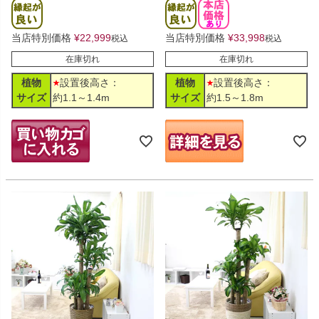
当店特別価格
¥
22,999
当店特別価格
¥
33,998
税込
税込
在庫切れ
在庫切れ
植物
設置後高さ：
植物
設置後高さ：
サイズ
約1.1～1.4m
サイズ
約1.5～1.8m