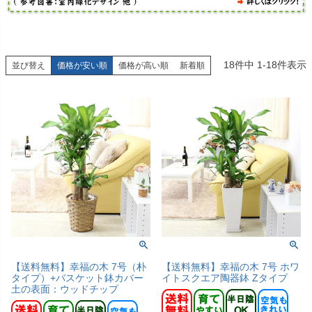
18
件中
1
-
18
件表示
並び替え
価格が安い順
価格が高い順
新着順
【送料無料】幸福の木 7号（朴
【送料無料】幸福の木 7号 ホワ
タイプ）+バスケット鉢カバー
イトスクエア陶器鉢 Zタイプ
土の表面：ウッドチップ