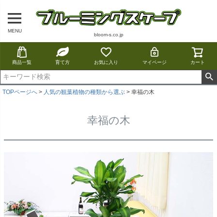
MENU
bloom-s.co.jp
商品一覧
育て方
お気に入り
マイページ
カート
TOPページへ
人気の観葉植物の種類から選ぶ
幸福の木
幸福の木