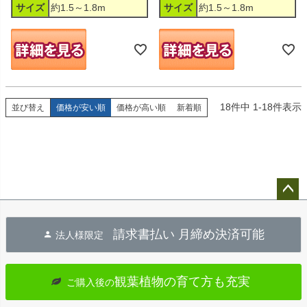
サイズ
約1.5～1.8m
サイズ
約1.5～1.8m
18
件中
1
-
18
件表示
並び替え
価格が安い順
価格が高い順
新着順
ペー
ジト
請求書払い 月締め決済可能
法人様限定
ップ
へ
観葉植物の育て方も充実
ご購入後の