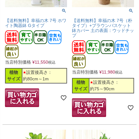
【送料無料】幸福の木 7号 ホワ
【送料無料】幸福の木 7号（朴
イト陶器鉢 Gタイプ
タイプ）+ブラウンバスケット
鉢カバー 土の表面：ウッドチッ
プ
当店特別価格
¥
11,550
税込
当店特別価格
¥
11,980
植物
設置後高さ：
税込
サイズ
約80cm～1m
植物
設置後高さ：
サイズ
約75～90cm