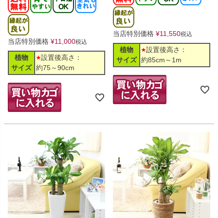
当店特別価格
¥
11,550
税込
当店特別価格
¥
11,000
税込
植物
設置後高さ：
植物
設置後高さ：
サイズ
約85cm～1m
サイズ
約75～90cm