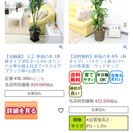
【光触媒】 人工 幸福の木 3本
【送料無料】幸福の木 8号（朴
枝タイプ 約1.3～1.4ｍ オリジ
タイプ） バスケット鉢カバー
ナル寄せ植え仕立て+スクエア
土の表表面：ウッドチップ
ブラック鉢+お皿付き
定価
¥
36,300
のところ
当店特別価格
¥
20,680
税込
在庫切れ
当店特別価格
¥
22,500
税込
在庫切れ
植物
設置後高さ：
サイズ
約1～1.2m