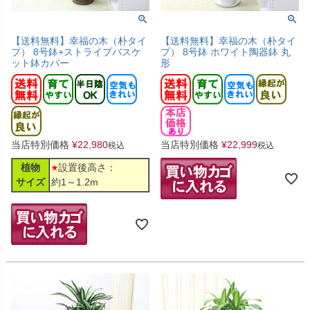
【送料無料】幸福の木（朴タイ
【送料無料】幸福の木（朴タイ
プ） 8号鉢+ストライプバスケ
プ） 8号鉢 ホワイト陶器鉢 丸
ット鉢カバー
形
当店特別価格
¥
22,980
当店特別価格
¥
22,999
税込
税込
植物
設置後高さ：
サイズ
約1～1.2m