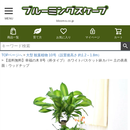
MENU
bloom-s.co.jp
商品一覧
育て方
お気に入り
マイページ
カート
TOPページへ
大型 観葉植物 10号（設置後高さ 約1.2～1.8m）
【送料無料】幸福の木 8号（朴タイプ） ホワイトバスケット鉢カバー 土の表表
面：ウッドチップ