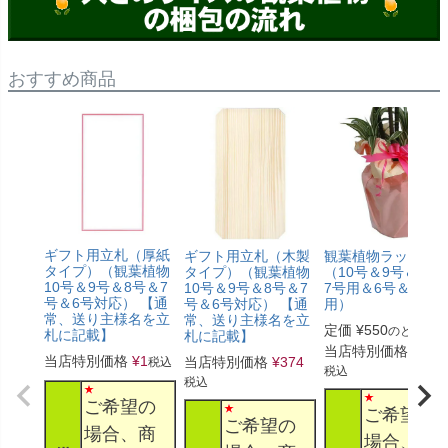
おすすめ商品
ギフト用立札（厚紙
ギフト用立札（木製
観葉植物ラッピン
タイプ）（観葉植物
タイプ）（観葉植物
（10号＆9号＆8号
10号＆9号＆8号＆7
10号＆9号＆8号＆7
7号用＆6号＆5号
号＆6号対応） 【通
号＆6号対応） 【通
用）
常、送り主様名を立
常、送り主様名を立
定価
¥
550
のところ
札に記載】
札に記載】
当店特別価格
¥
330
当店特別価格
¥
1
当店特別価格
¥
374
税込
税込
税込
ご希望の
ご希望の
ご希望の
場合、商
場合、商