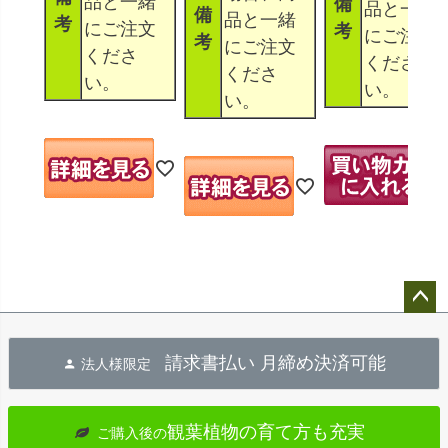
品と一緒
備
品と一緒
備
品と一緒
考
にご注文
考
にご注文
考
にご注文
くださ
くださ
くださ
い。
い。
い。
ペー
ジト
請求書払い 月締め決済可能
法人様限定
ップ
へ
観葉植物の育て方も充実
ご購入後の