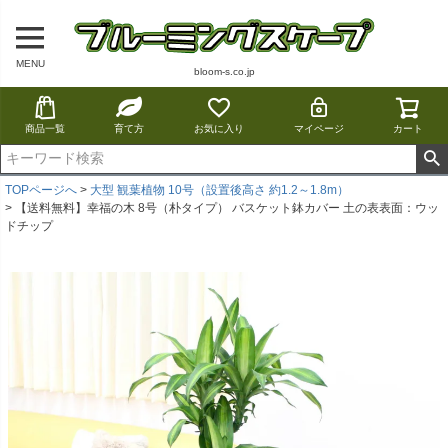
MENU
bloom-s.co.jp
商品一覧
育て方
お気に入り
マイページ
カート
TOPページへ
大型 観葉植物 10号（設置後高さ 約1.2～1.8m）
【送料無料】幸福の木 8号（朴タイプ） バスケット鉢カバー 土の表表面：ウッ
ドチップ