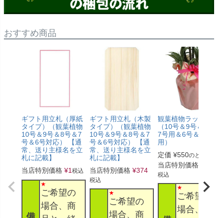
おすすめ商品
ギフト用立札（厚紙
ギフト用立札（木製
観葉植物ラッピン
タイプ）（観葉植物
タイプ）（観葉植物
（10号＆9号＆8号
10号＆9号＆8号＆7
10号＆9号＆8号＆7
7号用＆6号＆5号
号＆6号対応） 【通
号＆6号対応） 【通
用）
常、送り主様名を立
常、送り主様名を立
定価
¥
550
のところ
札に記載】
札に記載】
当店特別価格
¥
330
当店特別価格
¥
1
当店特別価格
¥
374
税込
税込
税込
ご希望の
ご希望の
ご希望の
場合、商
場合、商
場合、商
備