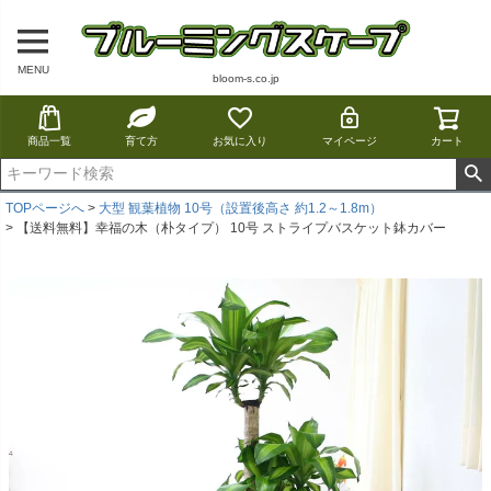
MENU
bloom-s.co.jp
商品一覧
育て方
お気に入り
マイページ
カート
TOPページへ
大型 観葉植物 10号（設置後高さ 約1.2～1.8m）
【送料無料】幸福の木（朴タイプ） 10号 ストライプバスケット鉢カバー