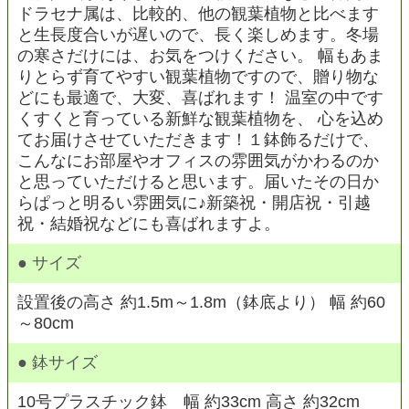
ドラセナ属は、比較的、他の観葉植物と比べます
と生長度合いが遅いので、長く楽しめます。冬場
の寒さだけには、お気をつけください。 幅もあま
りとらず育てやすい観葉植物ですので、贈り物な
どにも最適で、大変、喜ばれます！ 温室の中です
くすくと育っている新鮮な観葉植物を、 心を込め
てお届けさせていただきます！１鉢飾るだけで、
こんなにお部屋やオフィスの雰囲気がかわるのか
と思っていただけると思います。届いたその日か
らぱっと明るい雰囲気に♪新築祝・開店祝・引越
祝・結婚祝などにも喜ばれますよ。
● サイズ
設置後の高さ 約1.5m～1.8m（鉢底より） 幅 約60
～80cm
● 鉢サイズ
10号プラスチック鉢 幅 約33cm 高さ 約32cm