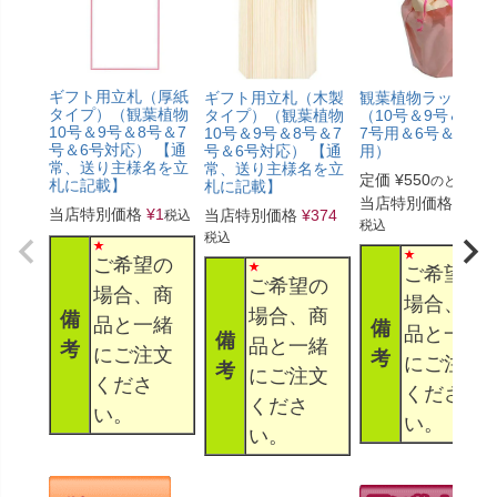
ギフト用立札（厚紙
ギフト用立札（木製
観葉植物ラッピン
タイプ）（観葉植物
タイプ）（観葉植物
（10号＆9号＆8号
10号＆9号＆8号＆7
10号＆9号＆8号＆7
7号用＆6号＆5号
号＆6号対応） 【通
号＆6号対応） 【通
用）
常、送り主様名を立
常、送り主様名を立
定価
¥
550
のところ
札に記載】
札に記載】
当店特別価格
¥
330
当店特別価格
¥
1
当店特別価格
¥
374
税込
税込
税込
ご希望の
ご希望の
ご希望の
場合、商
場合、商
場合、商
備
品と一緒
備
品と一緒
備
品と一緒
考
にご注文
考
にご注文
考
にご注文
くださ
くださ
くださ
い。
い。
い。