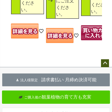
にご注文
くださ
くださ
くださ
い。
い。
い。
ペー
ジト
請求書払い 月締め決済可能
法人様限定
ップ
へ
観葉植物の育て方も充実
ご購入後の