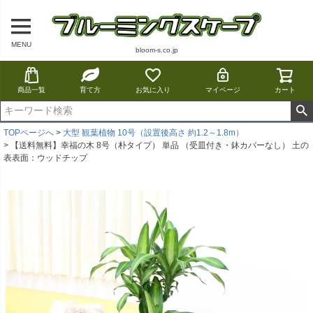
MENU
bloom-s.co.jp
商品一覧
育て方
お気に入り
マイページ
カート
TOPページへ
大型 観葉植物 10号（設置後高さ 約1.2～1.8m）
【送料無料】幸福の木 8号（朴タイプ） 単品 （受皿付き・鉢カバーなし） 土の
表表面：ウッドチップ