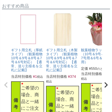
おすすめ商品
ギフト用立札（厚紙
ギフト用立札（木製
観葉植物ラッピン
タイプ）（観葉植物
タイプ）（観葉植物
（10号＆9号＆8号
10号＆9号＆8号＆7
10号＆9号＆8号＆7
7号用＆6号＆5号
号＆6号対応） 【通
号＆6号対応） 【通
用）
常、送り主様名を立
常、送り主様名を立
定価
¥
550
のところ
札に記載】
札に記載】
当店特別価格
¥
330
当店特別価格
¥
1
当店特別価格
¥
374
税込
税込
税込
ご希望の
ご希望の
ご希望の
場合、商
場合、商
場合、商
備
品と一緒
備
品と一緒
備
品と一緒
考
にご注文
考
にご注文
考