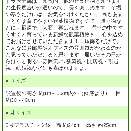
ドラセナ属は、比較的、他の観葉植物と比べます
と生長度合いが遅いので、長く楽しめます。冬場
の寒さだけには、お気をつけください。 幅もあま
りとらず育てやすい観葉植物ですので、贈り物な
どにも最適で、大変、喜ばれます！ 温室の中です
くすくと育っている新鮮な観葉植物を、 心を込め
てお届けさせていただきます！１鉢飾るだけで、
こんなにお部屋やオフィスの雰囲気がかわるのか
と思っていただけると思います。届いたその日か
らぱっと明るい雰囲気に♪新築祝・開店祝・引越
祝・結婚祝などにも喜ばれますよ。
● サイズ
設置後の高さ 約1m～1.2m内外（鉢底より） 幅
約30～40cm
● 鉢サイズ
8号プラスチック鉢 幅 約24cm 高さ 約25cm