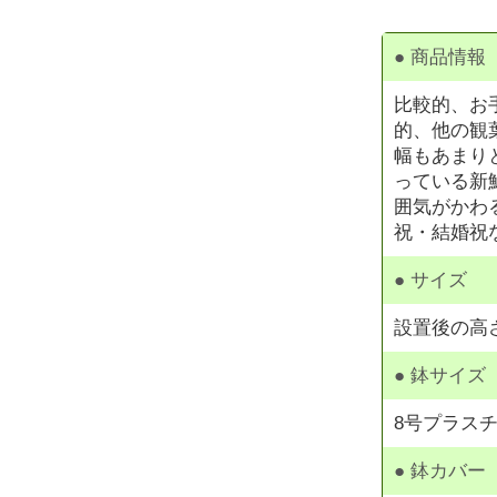
● 商品情報
比較的、お
的、他の観
幅もあまり
っている新
囲気がかわ
祝・結婚祝
● サイズ
設置後の高さ
● 鉢サイズ
8号プラスチ
● 鉢カバー