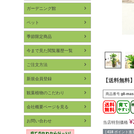
ガーデニング館
ペット
季節限定商品
今まで見た閲覧履歴一覧
ご注文方法
新規会員登録
【送料無料】
観葉植物のこだわり
商品番号
g8-mas
会社概要ページを見る
¥
お問い合わせ
当店特別価格
[
418
ポイント進呈