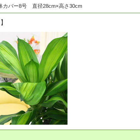
カバー8号 直径28cm×高さ30cm
明】