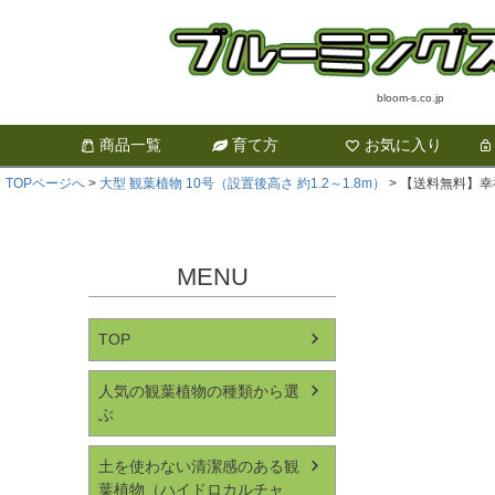
bloom-s.co.jp
商品一覧
育て方
お気に入り
TOPページへ
大型 観葉植物 10号（設置後高さ 約1.2～1.8m）
【送料無料】幸
MENU
TOP
人気の観葉植物の種類から選
ぶ
土を使わない清潔感のある観
葉植物（ハイドロカルチャ