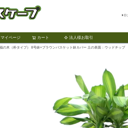
ロ
マイページ
カート
法人様お取引
検索
福の木（朴タイプ） 8号鉢+ブラウンバスケット鉢カバー 土の表面：ウッドチップ