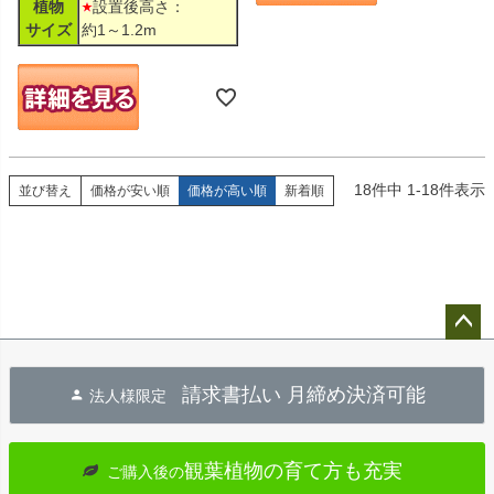
植物
設置後高さ：
サイズ
約1～1.2m
18
件中
1
-
18
件表示
並び替え
価格が安い順
価格が高い順
新着順
ペー
ジト
請求書払い 月締め決済可能
法人様限定
ップ
へ
観葉植物の育て方も充実
ご購入後の