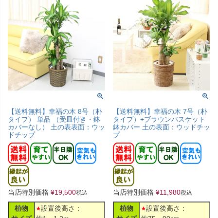
【送料無料】幸福の木 8号（朴
【送料無料】幸福の木 7号（朴
タイプ） 単品 （受皿付き・鉢
タイプ）+ブラウンバスケット
カバーなし） 土の表表面：ウッ
鉢カバー 土の表面：ウッドチッ
ドチップ
プ
当店特別価格
¥
19,500
当店特別価格
¥
11,980
税込
税込
植物
設置後高さ：
植物
設置後高さ：