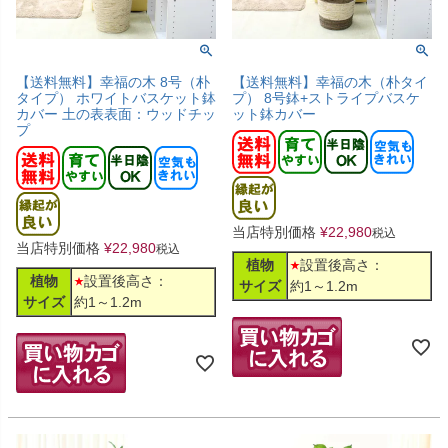
【送料無料】幸福の木 8号（朴
【送料無料】幸福の木（朴タイ
タイプ） ホワイトバスケット鉢
プ） 8号鉢+ストライプバスケ
カバー 土の表表面：ウッドチッ
ット鉢カバー
プ
当店特別価格
¥
22,980
税込
当店特別価格
¥
22,980
税込
植物
設置後高さ：
植物
設置後高さ：
サイズ
約1～1.2m
サイズ
約1～1.2m