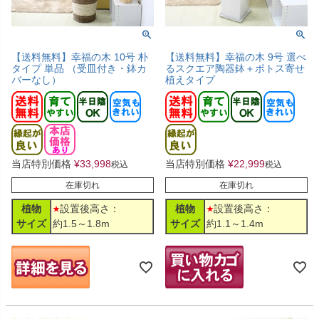
【送料無料】幸福の木 10号 朴
【送料無料】幸福の木 9号 選べ
タイプ 単品 （受皿付き・鉢カ
るスクエア陶器鉢＋ポトス寄せ
バーなし）
植えタイプ
当店特別価格
¥
33,998
当店特別価格
¥
22,999
税込
税込
在庫切れ
在庫切れ
植物
設置後高さ：
植物
設置後高さ：
サイズ
約1.5～1.8m
サイズ
約1.1～1.4m