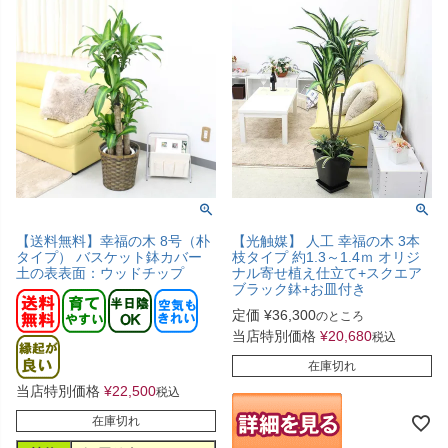
【送料無料】幸福の木 8号（朴
【光触媒】 人工 幸福の木 3本
タイプ） バスケット鉢カバー
枝タイプ 約1.3～1.4ｍ オリジ
土の表表面：ウッドチップ
ナル寄せ植え仕立て+スクエア
ブラック鉢+お皿付き
定価
¥
36,300
のところ
当店特別価格
¥
20,680
税込
在庫切れ
当店特別価格
¥
22,500
税込
在庫切れ