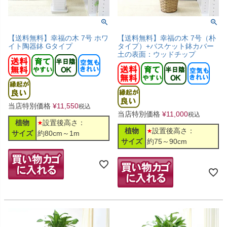
【送料無料】幸福の木 7号 ホワ
【送料無料】幸福の木 7号（朴
イト陶器鉢 Gタイプ
タイプ）+バスケット鉢カバー
土の表面：ウッドチップ
当店特別価格
¥
11,550
税込
当店特別価格
¥
11,000
税込
植物
設置後高さ：
植物
設置後高さ：
サイズ
約80cm～1m
サイズ
約75～90cm