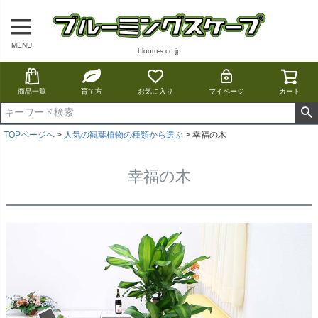
MENU
bloom-s.co.jp
商品一覧
育て方
お気に入り
マイページ
カート
TOPページへ
人気の観葉植物の種類から選ぶ
幸福の木
幸福の木