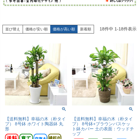
18
件中
1
-
18
件表示
並び替え
価格が安い順
価格が高い順
新着順
【送料無料】幸福の木（朴タイ
【送料無料】幸福の木（朴タイ
プ） 8号鉢 ホワイト陶器鉢 丸
プ） 8号鉢+ブラウンバスケッ
形
ト鉢カバー 土の表面：ウッドチ
ップ