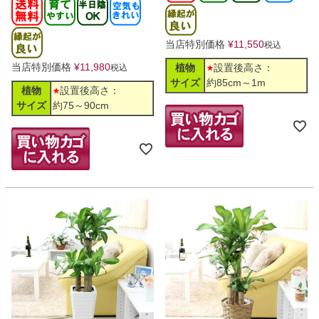
当店特別価格
¥
11,550
税込
当店特別価格
¥
11,980
植物
設置後高さ：
税込
サイズ
約85cm～1m
植物
設置後高さ：
サイズ
約75～90cm