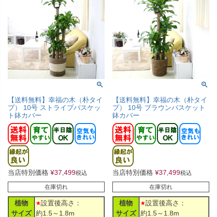
【送料無料】幸福の木（朴タイ
【送料無料】幸福の木（朴タイ
プ） 10号 ストライプバスケッ
プ） 10号 ブラウンバスケット
ト鉢カバー
鉢カバー
当店特別価格
¥
37,499
当店特別価格
¥
37,499
税込
税込
在庫切れ
在庫切れ
植物
設置後高さ：
植物
設置後高さ：
サイズ
約1.5～1.8m
サイズ
約1.5～1.8m