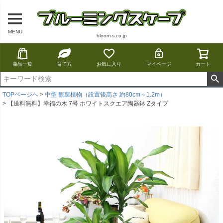
MENU
bloom-s.co.jp
商品一覧
育て方
お気に入り
マイページ
カート
TOPページへ
中型 観葉植物（設置後高さ 約80cm～1.2m）
【送料無料】幸福の木 7号 ホワイトスクエア陶器鉢 Zタイプ