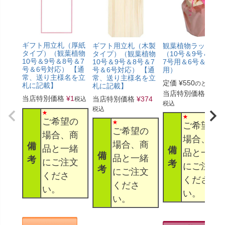
ギフト用立札（厚紙
ギフト用立札（木製
観葉植物ラッピン
タイプ）（観葉植物
タイプ）（観葉植物
（10号＆9号＆8号
10号＆9号＆8号＆7
10号＆9号＆8号＆7
7号用＆6号＆5号
号＆6号対応） 【通
号＆6号対応） 【通
用）
常、送り主様名を立
常、送り主様名を立
定価
¥
550
のところ
札に記載】
札に記載】
当店特別価格
¥
330
当店特別価格
¥
1
当店特別価格
¥
374
税込
税込
税込
ご希望の
ご希望の
ご希望の
場合、商
場合、商
場合、商
備
品と一緒
備
品と一緒
備
品と一緒
考
にご注文
考
にご注文
考
にご注文
くださ
くださ
くださ
い。
い。
い。