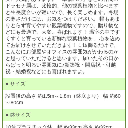
ドラセナ属は、比較的、他の観葉植物と比べます
と生長度合いが遅いので、長く楽しめます。冬場
の寒さだけには、お気をつけください。 幅もあま
りとらず育てやすい観葉植物ですので、贈り物な
どにも最適で、大変、喜ばれます！ 温室の中です
くすくと育っている新鮮な観葉植物を、 心を込め
てお届けさせていただきます！１鉢飾るだけで、
こんなにお部屋やオフィスの雰囲気がかわるのか
と思っていただけると思います。届いたその日か
らぱっと明るい雰囲気に♪新築祝・開店祝・引越
祝・結婚祝などにも喜ばれますよ。
● サイズ
設置後の高さ 約1.5m～1.8m（鉢底より） 幅 約60
～80cm
● 鉢サイズ
10号プラスチック鉢 幅 約33cm 高さ 約32cm