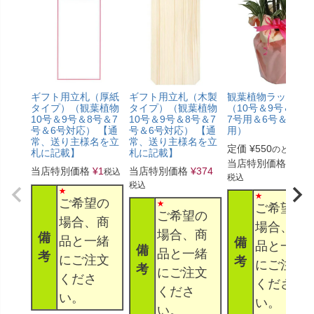
ギフト用立札（厚紙
ギフト用立札（木製
観葉植物ラッピン
タイプ）（観葉植物
タイプ）（観葉植物
（10号＆9号＆8号
10号＆9号＆8号＆7
10号＆9号＆8号＆7
7号用＆6号＆5号
号＆6号対応） 【通
号＆6号対応） 【通
用）
常、送り主様名を立
常、送り主様名を立
定価
¥
550
のところ
札に記載】
札に記載】
当店特別価格
¥
330
当店特別価格
¥
1
当店特別価格
¥
374
税込
税込
税込
ご希望の
ご希望の
ご希望の
場合、商
場合、商
場合、商
備
品と一緒
備
品と一緒
備
品と一緒
考
にご注文
考
にご注文
考
にご注文
くださ
くださ
くださ
い。
い。
い。