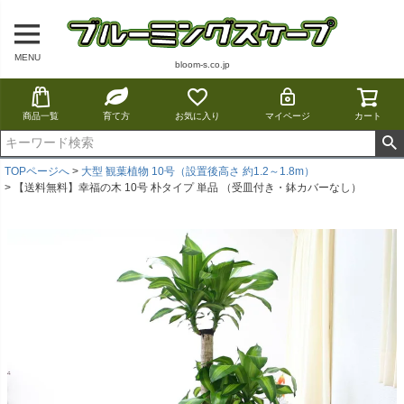
MENU
bloom-s.co.jp
商品一覧
育て方
お気に入り
マイページ
カート
TOPページへ
大型 観葉植物 10号（設置後高さ 約1.2～1.8m）
【送料無料】幸福の木 10号 朴タイプ 単品 （受皿付き・鉢カバーなし）