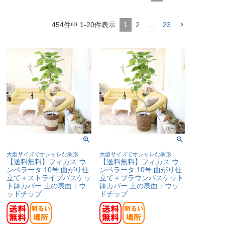
454
件中
1
-
20
件表示
1
2
…
23
大型サイズでオシャレな樹形
大型サイズでオシャレな樹形
【送料無料】フィカス ウ
【送料無料】フィカス ウ
ンベラータ 10号 曲がり仕
ンベラータ 10号 曲がり仕
立て＋ストライプバスケッ
立て＋ブラウンバスケット
ト鉢カバー 土の表面：ウ
鉢カバー 土の表面：ウッ
ッドチップ
ドチップ