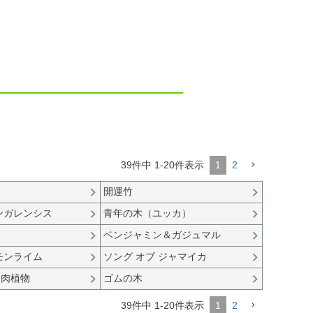
39
件中
1
-
20
件表示
1
2
タ
開運竹
ンガレンシス
青年の木（ユッカ）
ベンジャミン＆ガジュマル
モンライム
ソング オブ ジャマイカ
多肉植物
ゴムの木
39
件中
1
-
20
件表示
1
2