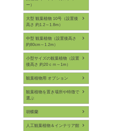
ー）
大型 観葉植物 10号（設置後
高さ 約1.2～1.8m）
中型 観葉植物（設置後高さ
約80cm～1.2m）
小型サイズの観葉植物（設置
後高さ 約20ｃｍ～1m）
観葉植物用 オプション
観葉植物を置き場所や特徴で
選ぶ
胡蝶蘭
人工観葉植物＆インテリア館