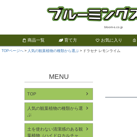
bloom-s.co.jp
商品一覧
育て方
お気に入り
TOPページへ
人気の観葉植物の種類から選ぶ
ドラセナ レモンライム
MENU
TOP
人気の観葉植物の種類から選
ぶ
土を使わない清潔感のある観
葉植物（ハイドロカルチャ