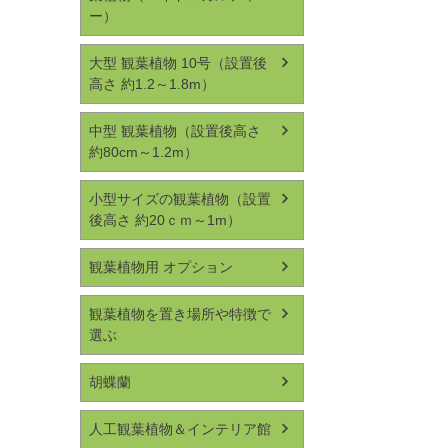
ー）
大型 観葉植物 10号（設置後
高さ 約1.2～1.8m）
中型 観葉植物（設置後高さ
約80cm～1.2m）
小型サイズの観葉植物（設置
後高さ 約20ｃｍ～1m）
観葉植物用 オプション
観葉植物を置き場所や特徴で
選ぶ
胡蝶蘭
人工観葉植物＆インテリア館