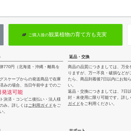
観葉植物の育て方も充実
ご購入後の
料
返品・交換
律770円（北海道・沖縄・離島を
商品の品質につきましては、万全
りますが、万一不良・破損などが
グスケープからの発送商品で在庫
たら、商品到着後7日以内にお知
済みの場合、当日午前中までのご
い。
返品・交換につきましては、7日
日発送可能
封・未使用に限り可能です。詳し
ト決済・コンビニ後払い・法人様
ガイド
をご利用ください。
のみ。詳しくは
ご利用ガイド
をご
い。
ジ
サポート