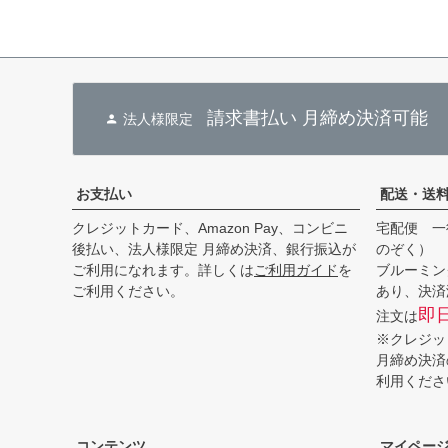
請求書払い 月締め決済可能
法人様限定
お支払い
配送・送
クレジットカード、Amazon Pay、コンビニ
宅配便 一
後払い、法人様限定 月締め決済、銀行振込が
のぞく）
ご利用になれます。詳しくは
ご利用ガイド
を
ブルーミン
ご利用ください。
あり、決済
即
注文は
※クレジッ
月締め決済
利用くださ
コンテンツ
マイペー