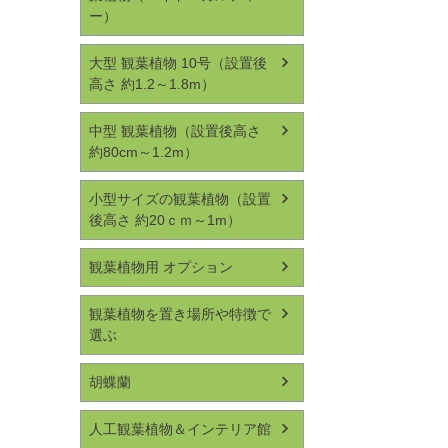
ー）
大型 観葉植物 10号（設置後
高さ 約1.2～1.8m）
中型 観葉植物（設置後高さ
約80cm～1.2m）
小型サイズの観葉植物（設置
後高さ 約20ｃｍ～1m）
観葉植物用 オプション
観葉植物を置き場所や特徴で
選ぶ
胡蝶蘭
人工観葉植物＆インテリア館