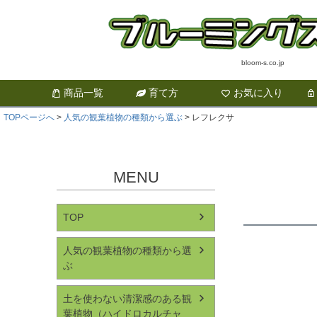
bloom-s.co.jp
商品一覧
育て方
お気に入り
TOPページへ
人気の観葉植物の種類から選ぶ
レフレクサ
MENU
TOP
人気の観葉植物の種類から選
ぶ
土を使わない清潔感のある観
葉植物（ハイドロカルチャ