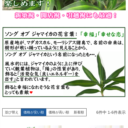
6
件中
1
-
6
件表示
並び替え
価格が安い順
価格が高い順
新着順