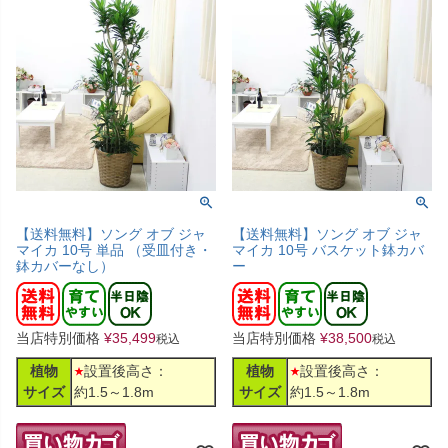
【送料無料】ソング オブ ジャ
【送料無料】ソング オブ ジャ
マイカ 10号 単品 （受皿付き・
マイカ 10号 バスケット鉢カバ
鉢カバーなし）
ー
当店特別価格
¥
35,499
当店特別価格
¥
38,500
税込
税込
植物
設置後高さ：
植物
設置後高さ：
サイズ
約1.5～1.8m
サイズ
約1.5～1.8m