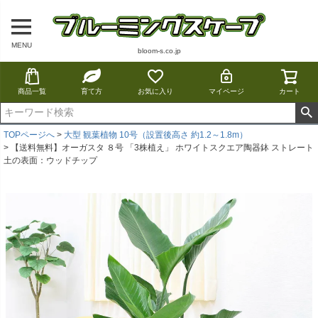
MENU
bloom-s.co.jp
商品一覧
育て方
お気に入り
マイページ
カート
TOPページへ
大型 観葉植物 10号（設置後高さ 約1.2～1.8m）
【送料無料】オーガスタ ８号 「3株植え」 ホワイトスクエア陶器鉢 ストレート
土の表面：ウッドチップ