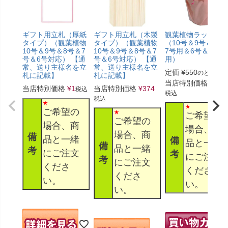
ギフト用立札（厚紙
ギフト用立札（木製
観葉植物ラッピン
タイプ）（観葉植物
タイプ）（観葉植物
（10号＆9号＆8号
10号＆9号＆8号＆7
10号＆9号＆8号＆7
7号用＆6号＆5号
号＆6号対応） 【通
号＆6号対応） 【通
用）
常、送り主様名を立
常、送り主様名を立
定価
¥
550
のところ
札に記載】
札に記載】
当店特別価格
¥
330
当店特別価格
¥
1
当店特別価格
¥
374
税込
税込
税込
ご希望の
ご希望の
ご希望の
場合、商
場合、商
場合、商
備
品と一緒
備
品と一緒
備
品と一緒
考
にご注文
考
にご注文
考
にご注文
くださ
くださ
くださ
い。
い。
い。