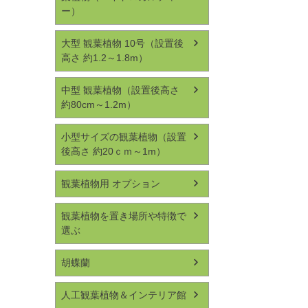
ー）
大型 観葉植物 10号（設置後
高さ 約1.2～1.8m）
中型 観葉植物（設置後高さ
約80cm～1.2m）
小型サイズの観葉植物（設置
後高さ 約20ｃｍ～1m）
観葉植物用 オプション
観葉植物を置き場所や特徴で
選ぶ
胡蝶蘭
人工観葉植物＆インテリア館