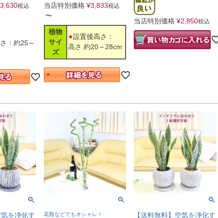
3,630
当店特別価格
¥
3,833
税込
税込
〜
当店特別価格
¥
2,850
税込
植物
設置後高さ：
サイ
さ：約25～
高さ 約20～28cm
ズ
空気を浄化す
花瓶などでもオシャレ！
【送料無料】空気を浄化す