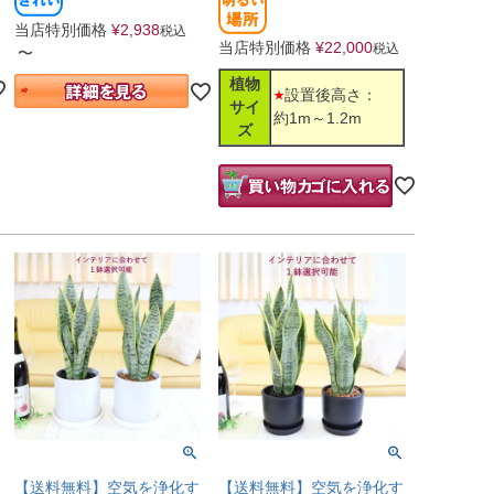
当店特別価格
¥
2,938
税込
当店特別価格
¥
22,000
税込
〜
植物
設置後高さ：
サイ
約1m～1.2m
ズ
【送料無料】空気を浄化す
【送料無料】空気を浄化す