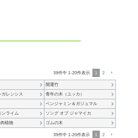
39
件中
1
-
20
件表示
1
2
タ
開運竹
ンガレンシス
青年の木（ユッカ）
ベンジャミン＆ガジュマル
モンライム
ソング オブ ジャマイカ
多肉植物
ゴムの木
39
件中
1
-
20
件表示
1
2