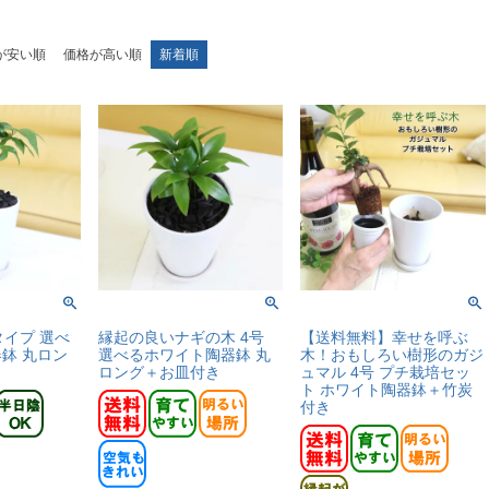
が安い順
価格が高い順
新着順
タイプ 選べ
縁起の良いナギの木 4号
【送料無料】幸せを呼ぶ
鉢 丸ロン
選べるホワイト陶器鉢 丸
木！おもしろい樹形のガジ
ロング＋お皿付き
ュマル 4号 プチ栽培セッ
ト ホワイト陶器鉢＋竹炭
付き