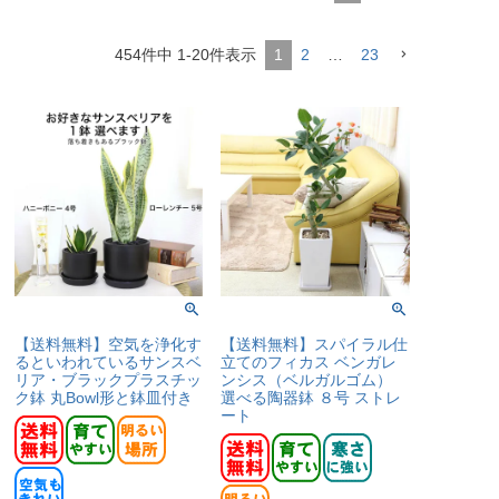
454
件中
1
-
20
件表示
1
2
…
23
【送料無料】空気を浄化す
【送料無料】スパイラル仕
るといわれているサンスベ
立てのフィカス ベンガレ
リア・ブラックプラスチッ
ンシス（ベルガルゴム）
ク鉢 丸Bowl形と鉢皿付き
選べる陶器鉢 ８号 ストレ
ート