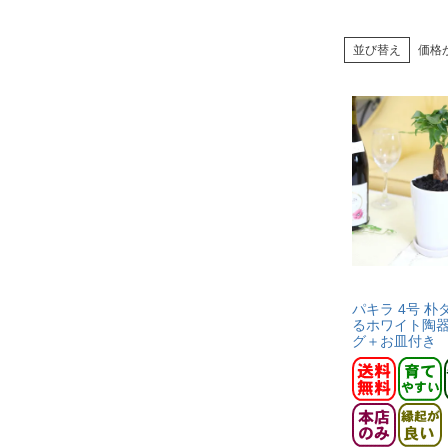
並び替え
価格
パキラ 4号 朴
るホワイト陶器
グ＋お皿付き