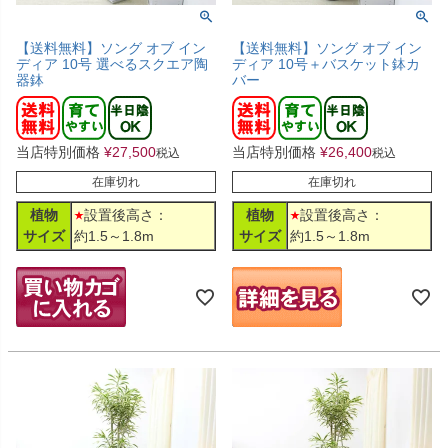
【送料無料】ソング オブ イン
【送料無料】ソング オブ イン
ディア 10号 選べるスクエア陶
ディア 10号＋バスケット鉢カ
器鉢
バー
当店特別価格
¥
27,500
当店特別価格
¥
26,400
税込
税込
在庫切れ
在庫切れ
植物
設置後高さ：
植物
設置後高さ：
サイズ
約1.5～1.8m
サイズ
約1.5～1.8m