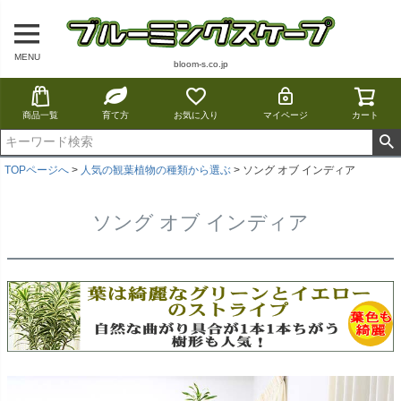
MENU
bloom-s.co.jp
商品一覧
育て方
お気に入り
マイページ
カート
TOPページへ
人気の観葉植物の種類から選ぶ
ソング オブ インディア
ソング オブ インディア