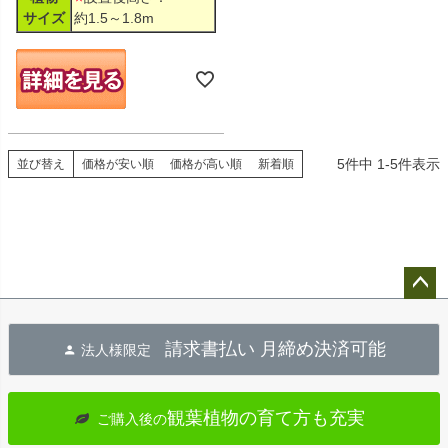
サイズ
約1.5～1.8m
5
件中
1
-
5
件表示
並び替え
価格が安い順
価格が高い順
新着順
ペー
ジト
請求書払い 月締め決済可能
法人様限定
ップ
へ
観葉植物の育て方も充実
ご購入後の